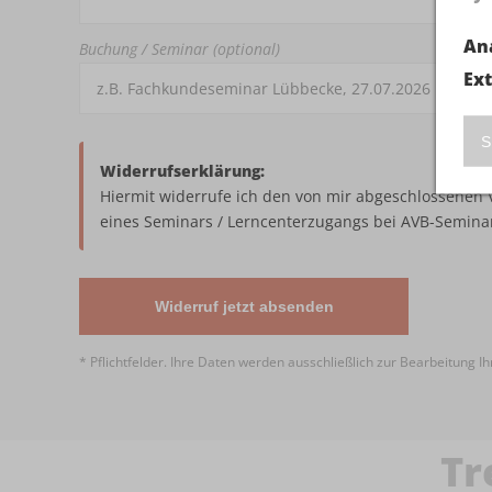
An
Buchung / Seminar
(optional)
Ex
S
Widerrufserklärung:
Hiermit widerrufe ich den von mir abgeschlossenen 
eines Seminars / Lerncenterzugangs bei AVB-Semin
Widerruf jetzt absenden
* Pflichtfelder. Ihre Daten werden ausschließlich zur Bearbeitung I
Tr