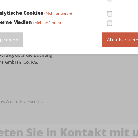
alytische Cookies
(Mehr erfahren)
terne Medien
(Mehr erfahren)
peichern
Alle akzeptier
Vertrag über die Buchung
are GmbH & Co. KG.
hres Widerrufs verwendet.
eten Sie in Kontakt mit 