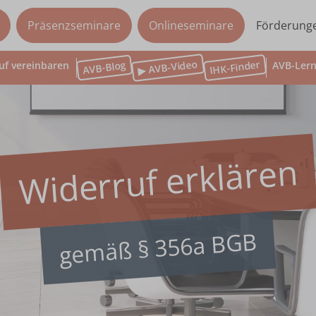
Präsenzseminare
Onlineseminare
Förderung
▶ AVB-Video
IHK-Finder
AVB-Blog
uf vereinbaren
AVB-Lern
Widerruf erklären
gemäß § 356a BGB