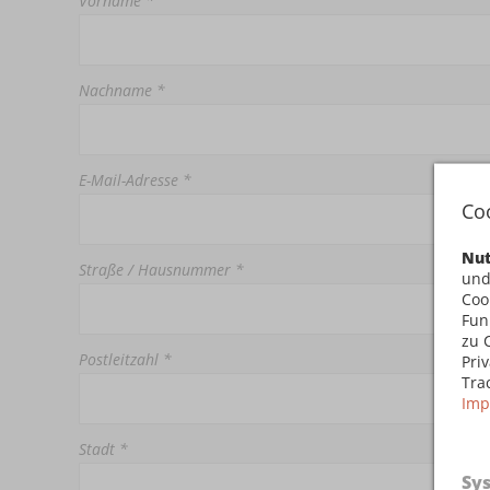
Vorname *
Nachname *
E-Mail-Adresse *
Co
Nut
Straße / Hausnummer *
und
Coo
Fun
zu 
Postleitzahl *
Pri
Tra
Imp
Stadt *
Sy