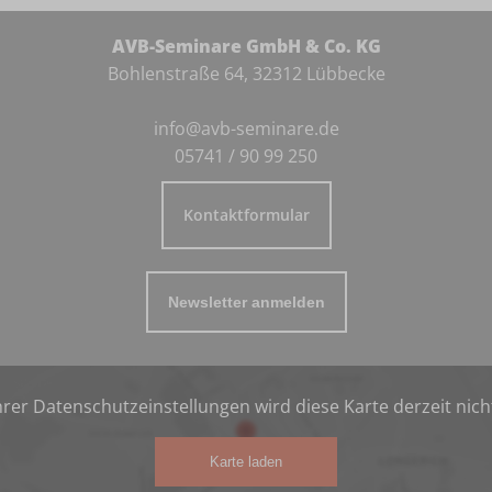
AVB-Seminare GmbH & Co. KG
Bohlenstraße 64, 32312 Lübbecke
info@avb-seminare.de
05741 / 90 99 250
Kontaktformular
Newsletter anmelden
rer Datenschutzeinstellungen wird diese Karte derzeit nich
Karte laden