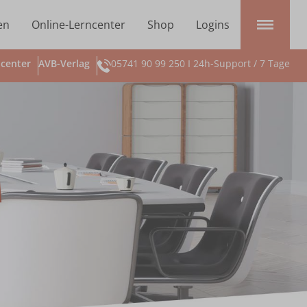
en
Online-Lerncenter
Shop
Logins
center
AVB-Verlag
05741 90 99 250 I 24h-Support / 7 Tage