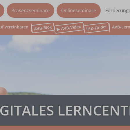
Präsenzseminare
Onlineseminare
Förderung
▶ AVB-Video
IHK-Finder
AVB-Blog
uf vereinbaren
AVB-Lern
IGITALES LERNCENT