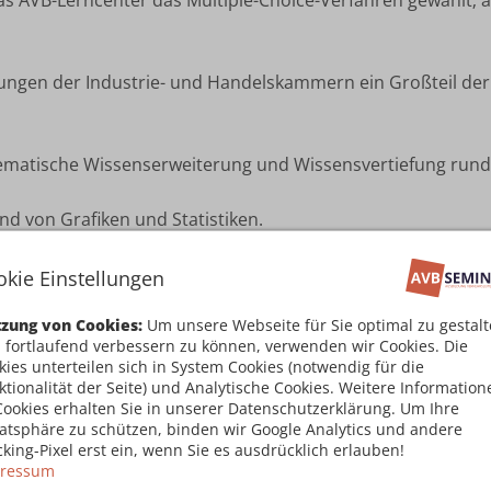
das AVB-Lerncenter das Multiple-Choice-Verfahren gewählt
üfungen der Industrie- und Handelskammern ein Großteil der
hematische Wissenserweiterung und Wissensvertiefung rund 
nd von Grafiken und Statistiken.
okie Einstellungen
zung von Cookies:
Um unsere Webseite für Sie optimal zu gestal
 fortlaufend verbessern zu können, verwenden wir Cookies. Die
kies unterteilen sich in System Cookies (notwendig für die
ktionalität der Seite) und Analytische Cookies. Weitere Information
Cookies erhalten Sie in unserer Datenschutzerklärung. Um Ihre
vatsphäre zu schützen, binden wir Google Analytics und andere
cking-Pixel erst ein, wenn Sie es ausdrücklich erlauben!
ressum