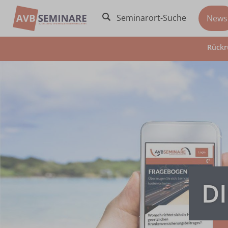
Seminarort-Suche
News
Rückr
D