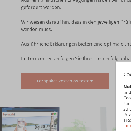
Aus rein praktischen Erwägungen haben wir für 
gefordert werden.
Wir weisen darauf hin, dass in den jeweiligen Pr
werden muss.
Ausführliche Erklärungen bieten eine optimale t
Im Lerncenter verfolgen Sie Ihren Lernerfolg anha
Co
Lernpaket kostenlos testen!
Nut
und
Coo
Fun
zu 
Pri
Tra
Imp