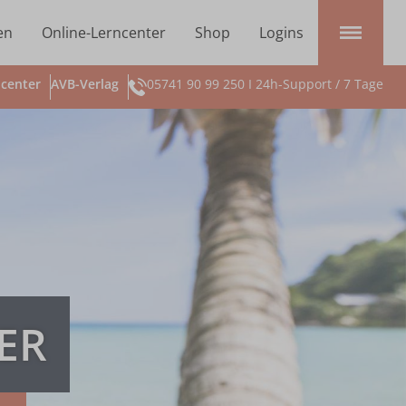
en
Online-Lerncenter
Shop
Logins
center
AVB-Verlag
05741 90 99 250 I 24h-Support / 7 Tage
ER