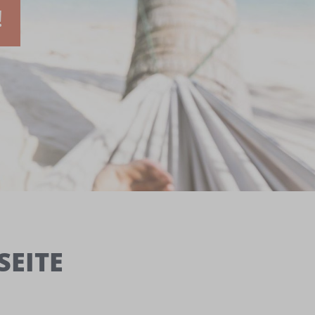
!
ITE „