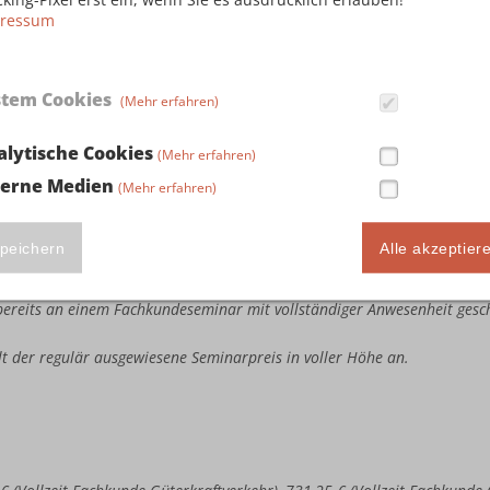
ressum
stem Cookies
(Mehr erfahren)
ute Seminarteilnahme in Höhe von 243,75 € (Vollzeit Fachkunde Güterkr
llzeit Kombi-Fachkunde Güterkraftverkehr & Taxi-/Mietwagenverkehr), 3
alytische Cookies
(Mehr erfahren)
busverkehr & Taxi-/Mietwagenverkehr) sowie 386,25 € (Vollzeit Kombi
terne Medien
(Mehr erfahren)
e bereits an einem Fachkundeseminar mit vollständiger Anwesenheit ges
estandene Fachkundeprüfung bei der IHK vorweisen.
te Seminarteilnahme in Höhe von 487,50 € (Vollzeit Fachkunde Güterkra
peichern
Alle akzeptier
llzeit Kombi-Fachkunde Güterkraftverkehr & Taxi-/Mietwagenverkehr), 7
busverkehr & Taxi-/Mietwagenverkehr) sowie 772,50 € (Vollzeit Kombi
e bereits an einem Fachkundeseminar mit vollständiger Anwesenheit ges
ällt der regulär ausgewiesene Seminarpreis in voller Höhe an.