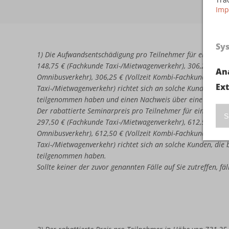
Imp
Sy
1) Die Aufwandsentschädigung pro Teilnehmer für eine erne
148,75 € (Fachkunde Taxi-/Mietwagenverkehr), 306,25 € (Vo
An
Omnibusverkehr), 306,25 € (Vollzeit Kombi-Fachkunde Omni
Ex
Taxi-/Mietwagenverkehr) richtet sich an solche Kunden, di
teilgenommen haben und einen Nachweis über eine nicht b
Der rabattierte Seminarpreis pro Teilnehmer für eine erneu
S
297,50 € (Fachkunde Taxi-/Mietwagenverkehr), 612,50 € (Vo
Omnibusverkehr), 612,50 € (Vollzeit Kombi-Fachkunde Omni
Taxi-/Mietwagenverkehr) richtet sich an solche Kunden, di
teilgenommen haben.
Sollte keiner der zuvor genannten Fälle auf Sie zutreffen, f