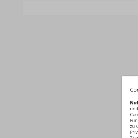
Co
Nut
und
Coo
Fun
zu 
Pri
Tra