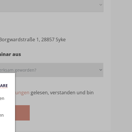
 Borgwardstraße 1, 28857 Syke
minar aus
ebedingungen
gelesen, verstanden und bin
ten
melden
en