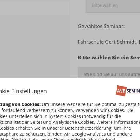
Gewähltes Seminar:
Fahrschule Gert Schmidt,
Bitte wählen Sie ein Se
okie Einstellungen
Ich habe die
Teilnahm
zung von Cookies:
Um unsere Webseite für Sie optimal zu gestal
damit einverstanden
 fortlaufend verbessern zu können, verwenden wir Cookies. Die
kies unterteilen sich in System Cookies (notwendig für die
Kostenpflichtig an
ktionalität der Seite) und Analytische Cookies. Weitere Information
Cookies erhalten Sie in unserer Datenschutzerklärung. Um Ihre
vatsphäre zu schützen, binden wir Google Analytics und andere
cking-Pixel erst ein, wenn Sie es ausdrücklich erlauben!