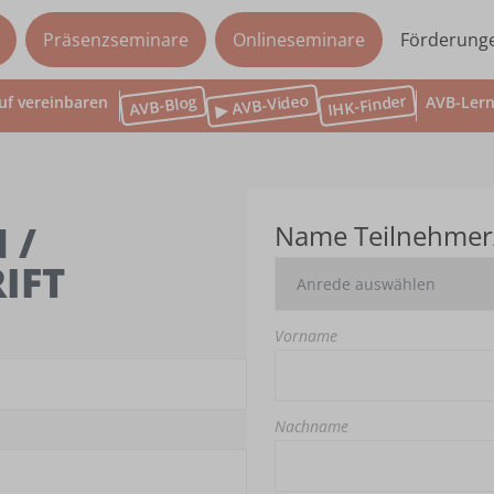
Präsenzseminare
Onlineseminare
Förderung
▶ AVB-Video
IHK-Finder
AVB-Blog
uf vereinbaren
AVB-Lern
 /
Name Teilnehmer
IFT
Vorname
Nachname