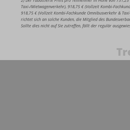
2) Der rabattierte Preis pro Teilnehmer in Höhe von 731,25
Taxi-/Mietwagenverkehr), 918,75 € (Vollzeit Kombi-Fachkun
918,75 € (Vollzeit Kombi-Fachkunde Omnibusverkehr & Taxi
richtet sich an solche Kunden, die Mitglied des Bundesverban
Sollte dies nicht auf Sie zutreffen, fällt der regulär ausgew
Tr