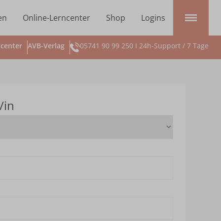
en
Online-Lerncenter
Shop
Logins
center
AVB-Verlag
05741 90 99 250 I 24h-Support / 7 Tage
/in