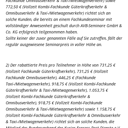
Fachkunde Omnibusverkehr & Taxi-/Mietwagenverkehr) sowie
772,50 € (Vollzeit Kombi-Fachkunde Güterkraftverkehr &
Omnibusverkehr & Taxi-/Mietwagenverkehr) richtet sich an
solche Kunden, die bereits an einem Fachkundeseminar mit
vollständiger Anwesenheit geschult durch AVB-Seminare GmbH &
Co. KG erfolgreich teilgenommen haben.
Sollte keiner der zuvor genannten Fälle auf Sie zutreffen, fällt der
regulär ausgewiesene Seminarpreis in voller Höhe an.
2) Der rabattierte Preis pro Teilnehmer in Höhe von 731,25 €
(Vollzeit Fachkunde Güterkraftverkehr), 731,25 € (Vollzeit
Fachkunde Omnibusverkehr), 446,25 € (Fachkunde
Taxi-/Mietwagenverkehr), 918,75 € (Vollzeit Kombi-Fachkunde
Güterkraftverkehr & Taxi-/Mietwagenverkehr), 1.053,75 €
(Vollzeit Kombi-Fachkunde Güterkraftverkehr &
Omnibusverkehr), 918,75 € (Vollzeit Kombi-Fachkunde
Omnibusverkehr & Taxi-/Mietwagenverkehr) sowie 1.158,75 €
(Vollzeit Kombi-Fachkunde Güterkraftverkehr & Omnibusverkehr
& Taxi-/Mietwagenverkehr) richtet sich an solche Kunden, die
Mitglied des Bundesverband der Kurier-Express-Post-Dienste e.V.