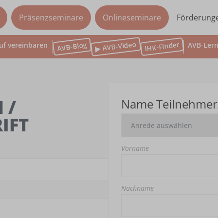
Präsenzseminare
Onlineseminare
Förderung
▶ AVB-Video
IHK-Finder
AVB-Blog
uf vereinbaren
AVB-Lern
 /
Name Teilnehmer
IFT
Vorname
Nachname