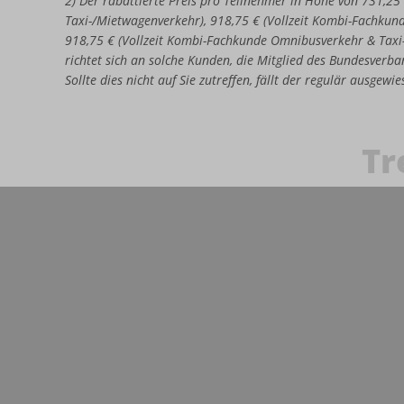
2) Der rabattierte Preis pro Teilnehmer in Höhe von 731,25
Taxi-/Mietwagenverkehr), 918,75 € (Vollzeit Kombi-Fachkun
918,75 € (Vollzeit Kombi-Fachkunde Omnibusverkehr & Taxi
richtet sich an solche Kunden, die Mitglied des Bundesverban
Sollte dies nicht auf Sie zutreffen, fällt der regulär ausgew
Tr