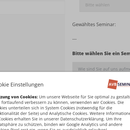
Gewähltes Seminar:
---
Bitte wählen Sie ein Se
okie Einstellungen
Ich habe die
Teilnahm
zung von Cookies:
Um unsere Webseite für Sie optimal zu gestal
damit einverstanden
 fortlaufend verbessern zu können, verwenden wir Cookies. Die
kies unterteilen sich in System Cookies (notwendig für die
Kostenpflichtig an
ktionalität der Seite) und Analytische Cookies. Weitere Information
Cookies erhalten Sie in unserer Datenschutzerklärung. Um Ihre
vatsphäre zu schützen, binden wir Google Analytics und andere
cking-Pixel erst ein, wenn Sie es ausdrücklich erlauben!