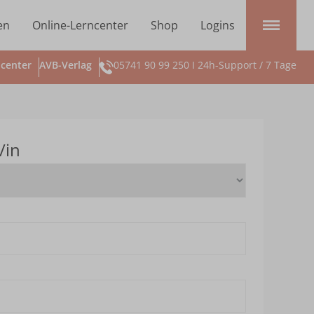
en
Online-Lerncenter
Shop
Logins
center
AVB-Verlag
05741 90 99 250 I 24h-Support / 7 Tage
/in