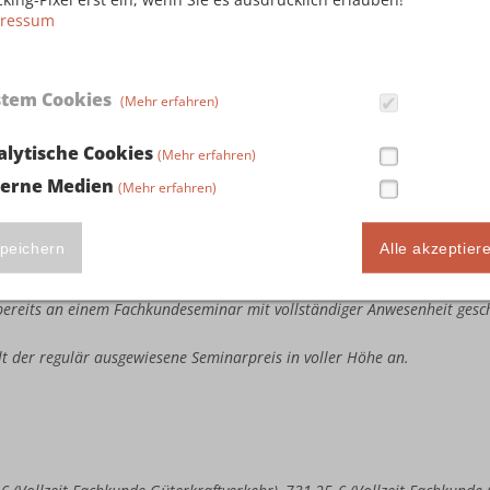
ressum
stem Cookies
(Mehr erfahren)
ute Seminarteilnahme in Höhe von 243,75 € (Vollzeit Fachkunde Güterkr
llzeit Kombi-Fachkunde Güterkraftverkehr & Taxi-/Mietwagenverkehr), 3
alytische Cookies
(Mehr erfahren)
busverkehr & Taxi-/Mietwagenverkehr) sowie 386,25 € (Vollzeit Kombi
terne Medien
(Mehr erfahren)
e bereits an einem Fachkundeseminar mit vollständiger Anwesenheit ges
estandene Fachkundeprüfung bei der IHK vorweisen.
te Seminarteilnahme in Höhe von 487,50 € (Vollzeit Fachkunde Güterkra
peichern
Alle akzeptier
llzeit Kombi-Fachkunde Güterkraftverkehr & Taxi-/Mietwagenverkehr), 7
busverkehr & Taxi-/Mietwagenverkehr) sowie 772,50 € (Vollzeit Kombi
e bereits an einem Fachkundeseminar mit vollständiger Anwesenheit ges
ällt der regulär ausgewiesene Seminarpreis in voller Höhe an.