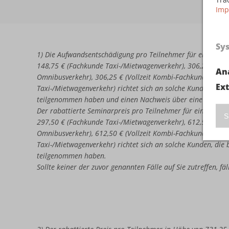
Imp
Sy
1) Die Aufwandsentschädigung pro Teilnehmer für eine erne
148,75 € (Fachkunde Taxi-/Mietwagenverkehr), 306,25 € (Vo
An
Omnibusverkehr), 306,25 € (Vollzeit Kombi-Fachkunde Omni
Ex
Taxi-/Mietwagenverkehr) richtet sich an solche Kunden, di
teilgenommen haben und einen Nachweis über eine nicht b
Der rabattierte Seminarpreis pro Teilnehmer für eine erneu
S
297,50 € (Fachkunde Taxi-/Mietwagenverkehr), 612,50 € (Vo
Omnibusverkehr), 612,50 € (Vollzeit Kombi-Fachkunde Omni
Taxi-/Mietwagenverkehr) richtet sich an solche Kunden, di
teilgenommen haben.
Sollte keiner der zuvor genannten Fälle auf Sie zutreffen, f