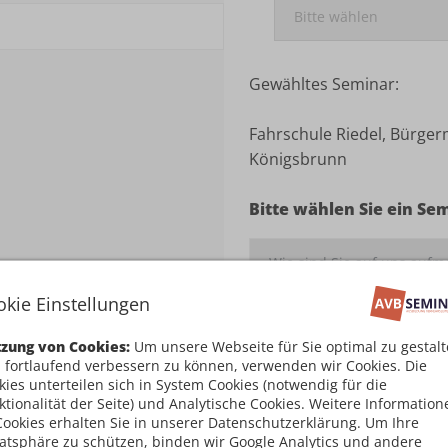
Gewähltes Seminar:
Fahrschule Riedel, Bürger
Königsbrunn
Bitte wählen Sie ein Se
okie Einstellungen
Ich habe die
Teilnahm
zung von Cookies:
Um unsere Webseite für Sie optimal zu gestal
damit einverstanden
 fortlaufend verbessern zu können, verwenden wir Cookies. Die
kies unterteilen sich in System Cookies (notwendig für die
ktionalität der Seite) und Analytische Cookies. Weitere Information
Kostenpflichtig an
Cookies erhalten Sie in unserer Datenschutzerklärung. Um Ihre
vatsphäre zu schützen, binden wir Google Analytics und andere