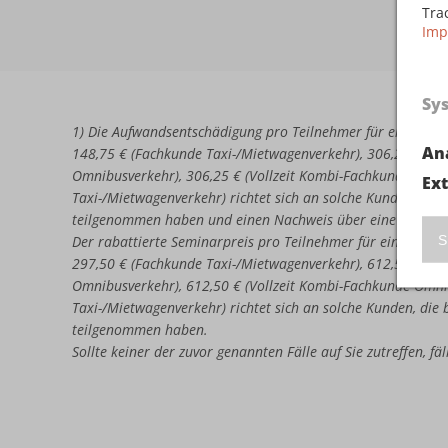
Tra
Imp
Sy
1) Die Aufwandsentschädigung pro Teilnehmer für eine erne
An
148,75 € (Fachkunde Taxi-/Mietwagenverkehr), 306,25 € (Vo
Omnibusverkehr), 306,25 € (Vollzeit Kombi-Fachkunde Omni
Ex
Taxi-/Mietwagenverkehr) richtet sich an solche Kunden, di
teilgenommen haben und einen Nachweis über eine nicht b
S
Der rabattierte Seminarpreis pro Teilnehmer für eine erneu
297,50 € (Fachkunde Taxi-/Mietwagenverkehr), 612,50 € (Vo
Omnibusverkehr), 612,50 € (Vollzeit Kombi-Fachkunde Omni
Taxi-/Mietwagenverkehr) richtet sich an solche Kunden, di
teilgenommen haben.
Sollte keiner der zuvor genannten Fälle auf Sie zutreffen, f