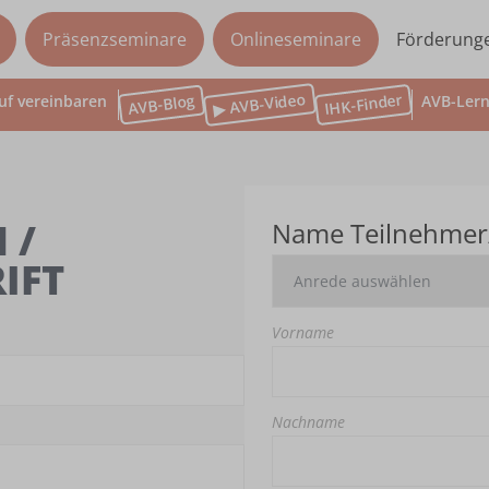
Präsenzseminare
Onlineseminare
Förderung
▶ AVB-Video
IHK-Finder
AVB-Blog
uf vereinbaren
AVB-Lern
 /
Name Teilnehmer
IFT
Vorname
Nachname