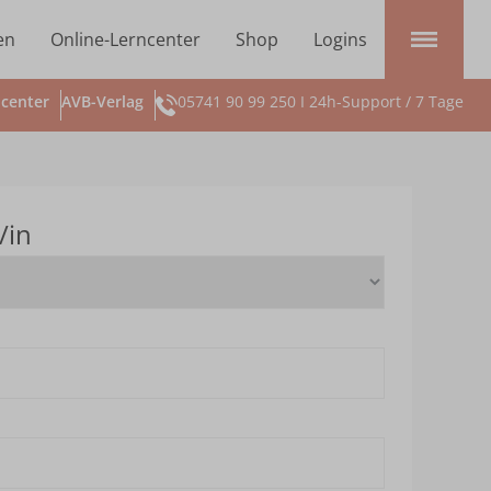
en
Online-Lerncenter
Shop
Logins
center
AVB-Verlag
05741 90 99 250 I 24h-Support / 7 Tage
/in