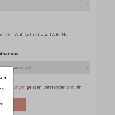
meister-Wohlfarth-Straße 17, 86343
minar aus
ebedingungen
gelesen, verstanden und bin
ten
en
melden