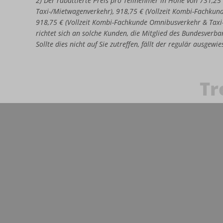
2) Der rabattierte Preis pro Teilnehmer in Höhe von 731,25
Taxi-/Mietwagenverkehr), 918,75 € (Vollzeit Kombi-Fachkun
918,75 € (Vollzeit Kombi-Fachkunde Omnibusverkehr & Taxi
richtet sich an solche Kunden, die Mitglied des Bundesverban
Sollte dies nicht auf Sie zutreffen, fällt der regulär ausgew
Tr