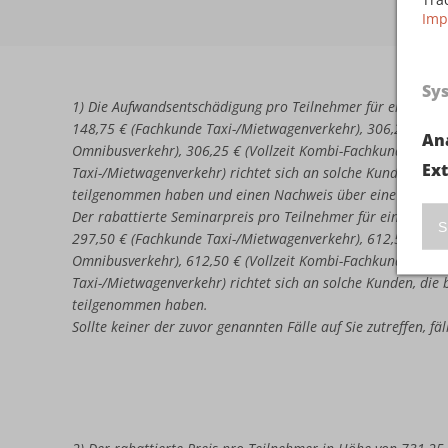
Imp
Sy
1) Die Aufwandsentschädigung pro Teilnehmer für eine erne
148,75 € (Fachkunde Taxi-/Mietwagenverkehr), 306,25 € (Vo
An
Omnibusverkehr), 306,25 € (Vollzeit Kombi-Fachkunde Omni
Ex
Taxi-/Mietwagenverkehr) richtet sich an solche Kunden, di
teilgenommen haben und einen Nachweis über eine nicht b
Der rabattierte Seminarpreis pro Teilnehmer für eine erneu
S
297,50 € (Fachkunde Taxi-/Mietwagenverkehr), 612,50 € (Vo
Omnibusverkehr), 612,50 € (Vollzeit Kombi-Fachkunde Omni
Taxi-/Mietwagenverkehr) richtet sich an solche Kunden, di
teilgenommen haben.
Sollte keiner der zuvor genannten Fälle auf Sie zutreffen, f