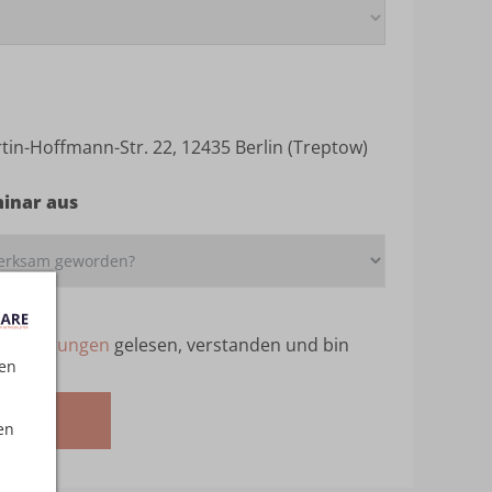
in-Hoffmann-Str. 22, 12435 Berlin (Treptow)
minar aus
ebedingungen
gelesen, verstanden und bin
ten
melden
en