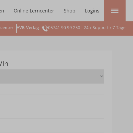
en
Online-Lerncenter
Shop
Logins
center
AVB-Verlag
05741 90 99 250 I 24h-Support / 7 Tage
/in