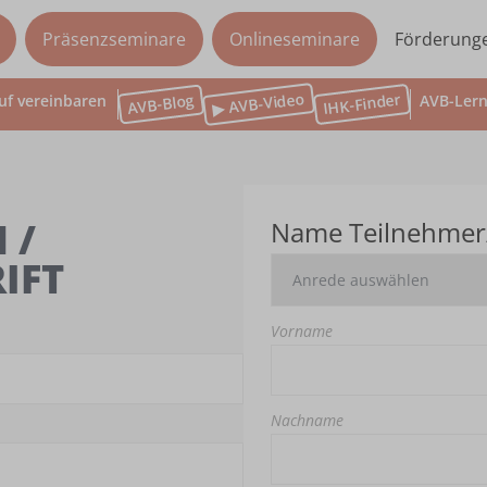
Präsenzseminare
Onlineseminare
Förderung
▶ AVB-Video
IHK-Finder
AVB-Blog
uf vereinbaren
AVB-Lern
 /
Name Teilnehmer
IFT
Vorname
Nachname