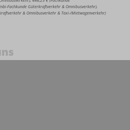
e Omnibusverkehr), 446,25 € (Fachkunde
Kombi-Fachkunde Güterkraftverkehr & Omnibusverkehr),
kraftverkehr & Omnibusverkehr & Taxi-/Mietwagenverkehr)
uns