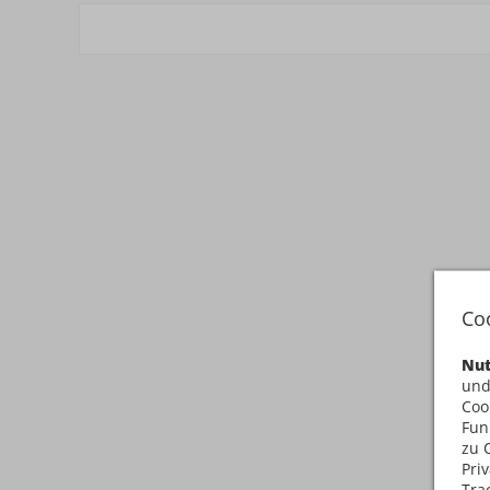
Co
Nut
und
Coo
Fun
zu 
Pri
Tra