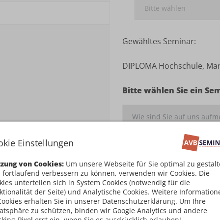
Gewähltes Seminar:
DIPLOMA Hochschule, Mart
Bitte wählen Sie ein Se
okie Einstellungen
Ich habe die
Teilnahm
zung von Cookies:
Um unsere Webseite für Sie optimal zu gestal
damit einverstanden
 fortlaufend verbessern zu können, verwenden wir Cookies. Die
kies unterteilen sich in System Cookies (notwendig für die
Kostenpflichtig an
ktionalität der Seite) und Analytische Cookies. Weitere Information
Cookies erhalten Sie in unserer Datenschutzerklärung. Um Ihre
vatsphäre zu schützen, binden wir Google Analytics und andere
cking-Pixel erst ein, wenn Sie es ausdrücklich erlauben!