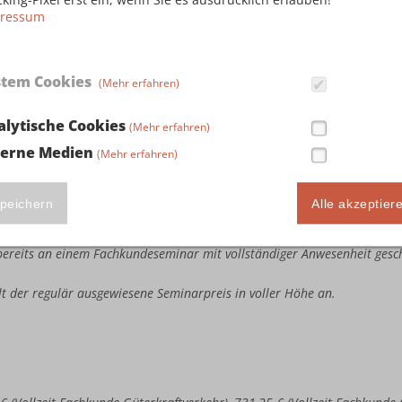
ressum
stem Cookies
(Mehr erfahren)
ute Seminarteilnahme in Höhe von 243,75 € (Vollzeit Fachkunde Güterkr
llzeit Kombi-Fachkunde Güterkraftverkehr & Taxi-/Mietwagenverkehr), 3
alytische Cookies
(Mehr erfahren)
busverkehr & Taxi-/Mietwagenverkehr) sowie 386,25 € (Vollzeit Kombi
terne Medien
(Mehr erfahren)
e bereits an einem Fachkundeseminar mit vollständiger Anwesenheit ges
estandene Fachkundeprüfung bei der IHK vorweisen.
te Seminarteilnahme in Höhe von 487,50 € (Vollzeit Fachkunde Güterkra
peichern
Alle akzeptier
llzeit Kombi-Fachkunde Güterkraftverkehr & Taxi-/Mietwagenverkehr), 7
busverkehr & Taxi-/Mietwagenverkehr) sowie 772,50 € (Vollzeit Kombi
e bereits an einem Fachkundeseminar mit vollständiger Anwesenheit ges
ällt der regulär ausgewiesene Seminarpreis in voller Höhe an.