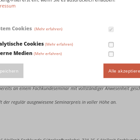
ressum
stem Cookies
(Mehr erfahren)
ute Seminarteilnahme in Höhe von 243,75 € (Vollzeit Fachkunde Güterkr
llzeit Kombi-Fachkunde Güterkraftverkehr & Taxi-/Mietwagenverkehr), 3
alytische Cookies
(Mehr erfahren)
busverkehr & Taxi-/Mietwagenverkehr) sowie 386,25 € (Vollzeit Kombi
terne Medien
(Mehr erfahren)
e bereits an einem Fachkundeseminar mit vollständiger Anwesenheit ges
estandene Fachkundeprüfung bei der IHK vorweisen.
te Seminarteilnahme in Höhe von 487,50 € (Vollzeit Fachkunde Güterkra
peichern
Alle akzeptier
llzeit Kombi-Fachkunde Güterkraftverkehr & Taxi-/Mietwagenverkehr), 7
busverkehr & Taxi-/Mietwagenverkehr) sowie 772,50 € (Vollzeit Kombi
e bereits an einem Fachkundeseminar mit vollständiger Anwesenheit ges
ällt der regulär ausgewiesene Seminarpreis in voller Höhe an.