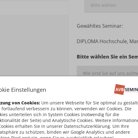
Gewähltes Seminar:
DIPLOMA Hochschule, Mart
Bitte wählen Sie ein Se
okie Einstellungen
Ich habe die
Teilnahm
zung von Cookies:
Um unsere Webseite für Sie optimal zu gestal
damit einverstanden
 fortlaufend verbessern zu können, verwenden wir Cookies. Die
kies unterteilen sich in System Cookies (notwendig für die
Kostenpflichtig an
ktionalität der Seite) und Analytische Cookies. Weitere Information
Cookies erhalten Sie in unserer Datenschutzerklärung. Um Ihre
vatsphäre zu schützen, binden wir Google Analytics und andere
cking-Pixel erst ein, wenn Sie es ausdrücklich erlauben!