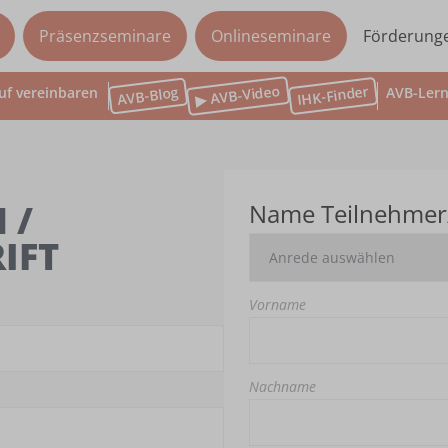
Präsenzseminare
Onlineseminare
Förderung
▶ AVB-Video
IHK-Finder
AVB-Blog
uf vereinbaren
AVB-Lern
 /
Name Teilnehmer
IFT
Vorname
Nachname