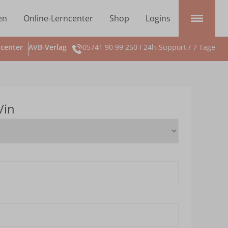
en
Online-Lerncenter
Shop
Logins
center
AVB-Verlag
05741 90 99 250 I 24h-Support / 7 Tage
/in