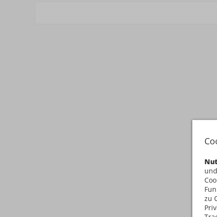
Co
Nut
und
Coo
Fun
zu 
Pri
Tra