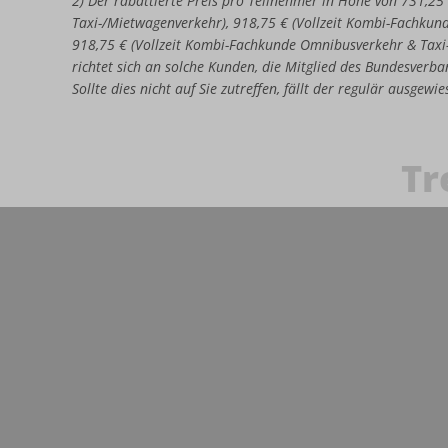
2) Der rabattierte Preis pro Teilnehmer in Höhe von 731,25
Taxi-/Mietwagenverkehr), 918,75 € (Vollzeit Kombi-Fachkun
918,75 € (Vollzeit Kombi-Fachkunde Omnibusverkehr & Taxi
richtet sich an solche Kunden, die Mitglied des Bundesverban
Sollte dies nicht auf Sie zutreffen, fällt der regulär ausgew
Tr