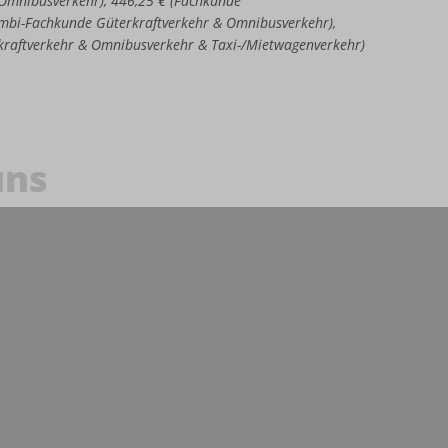
e Omnibusverkehr), 446,25 € (Fachkunde
Kombi-Fachkunde Güterkraftverkehr & Omnibusverkehr),
kraftverkehr & Omnibusverkehr & Taxi-/Mietwagenverkehr)
uns