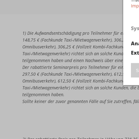
Imp
Sy
1) Die Aufwandsentschädigung pro Teilnehmer für eine erne
148,75 € (Fachkunde Taxi-/Mietwagenverkehr), 306,25 € (Vo
An
Omnibusverkehr), 306,25 € (Vollzeit Kombi-Fachkunde Omni
Ex
Taxi-/Mietwagenverkehr) richtet sich an solche Kunden, di
teilgenommen haben und einen Nachweis über eine nicht b
Der rabattierte Seminarpreis pro Teilnehmer für eine erneu
S
297,50 € (Fachkunde Taxi-/Mietwagenverkehr), 612,50 € (Vo
Omnibusverkehr), 612,50 € (Vollzeit Kombi-Fachkunde Omni
Taxi-/Mietwagenverkehr) richtet sich an solche Kunden, di
teilgenommen haben.
Sollte keiner der zuvor genannten Fälle auf Sie zutreffen, f