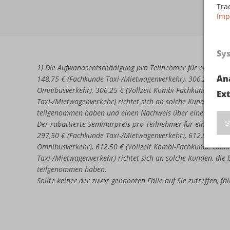
Tra
Imp
Sy
1) Die Aufwandsentschädigung pro Teilnehmer für eine erne
An
148,75 € (Fachkunde Taxi-/Mietwagenverkehr), 306,25 € (Vo
Omnibusverkehr), 306,25 € (Vollzeit Kombi-Fachkunde Omni
Ex
Taxi-/Mietwagenverkehr) richtet sich an solche Kunden, di
teilgenommen haben und einen Nachweis über eine nicht b
S
Der rabattierte Seminarpreis pro Teilnehmer für eine erneu
297,50 € (Fachkunde Taxi-/Mietwagenverkehr), 612,50 € (Vo
Omnibusverkehr), 612,50 € (Vollzeit Kombi-Fachkunde Omni
Taxi-/Mietwagenverkehr) richtet sich an solche Kunden, di
teilgenommen haben.
Sollte keiner der zuvor genannten Fälle auf Sie zutreffen, f