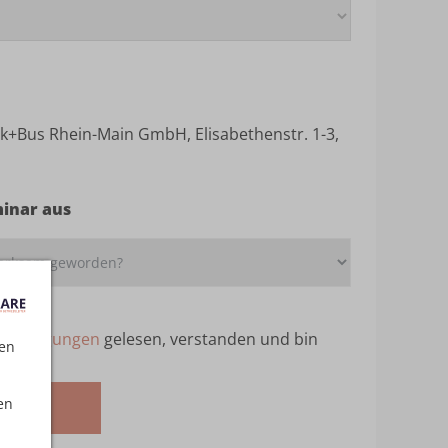
+Bus Rhein-Main GmbH, Elisabethenstr. 1-3,
minar aus
ebedingungen
gelesen, verstanden und bin
ten
en
melden