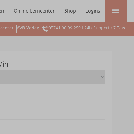
en
Online-Lerncenter
Shop
Logins
center
AVB-Verlag
05741 90 99 250 I 24h-Support / 7 Tage
/in