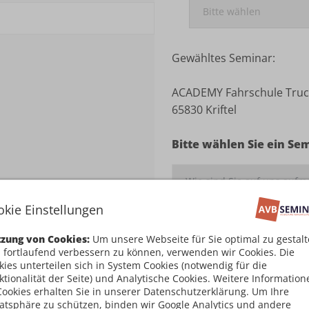
Gewähltes Seminar:
ACADEMY Fahrschule Truck
65830 Kriftel
Bitte wählen Sie ein Se
okie Einstellungen
Ich habe die
Teilnahm
zung von Cookies:
Um unsere Webseite für Sie optimal zu gestal
damit einverstanden
 fortlaufend verbessern zu können, verwenden wir Cookies. Die
kies unterteilen sich in System Cookies (notwendig für die
ktionalität der Seite) und Analytische Cookies. Weitere Information
Kostenpflichtig an
Cookies erhalten Sie in unserer Datenschutzerklärung. Um Ihre
vatsphäre zu schützen, binden wir Google Analytics und andere