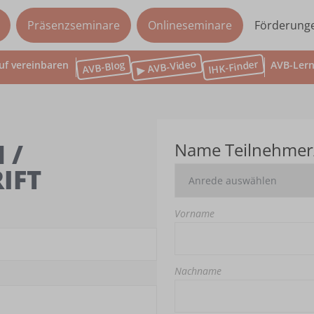
Präsenzseminare
Onlineseminare
Förderung
▶ AVB-Video
IHK-Finder
AVB-Blog
uf vereinbaren
AVB-Lern
 /
Name Teilnehmer
IFT
Vorname
Nachname