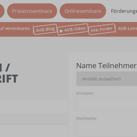
Präsenzseminare
Onlineseminare
Förderung
▶ AVB-Video
IHK-Finder
AVB-Blog
uf vereinbaren
AVB-Lern
 /
Name Teilnehmer
IFT
Vorname
Nachname