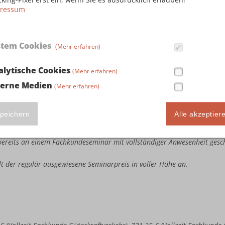
ressum
stem Cookies
(Mehr erfahren)
ute Seminarteilnahme in Höhe von 243,75 € (Vollzeit Fachkunde Güterkr
llzeit Kombi-Fachkunde Güterkraftverkehr & Taxi-/Mietwagenverkehr), 3
alytische Cookies
(Mehr erfahren)
busverkehr & Taxi-/Mietwagenverkehr) sowie 386,25 € (Vollzeit Kombi
terne Medien
(Mehr erfahren)
e bereits an einem Fachkundeseminar mit vollständiger Anwesenheit ges
estandene Fachkundeprüfung bei der IHK vorweisen.
te Seminarteilnahme in Höhe von 487,50 € (Vollzeit Fachkunde Güterkra
peichern
Alle akzeptier
llzeit Kombi-Fachkunde Güterkraftverkehr & Taxi-/Mietwagenverkehr), 7
busverkehr & Taxi-/Mietwagenverkehr) sowie 772,50 € (Vollzeit Kombi
e bereits an einem Fachkundeseminar mit vollständiger Anwesenheit ges
ällt der regulär ausgewiesene Seminarpreis in voller Höhe an.