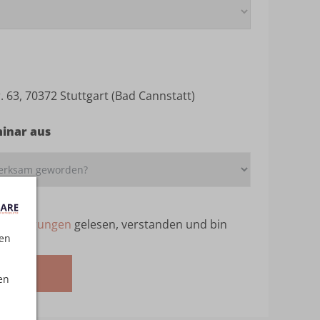
. 63, 70372 Stuttgart (Bad Cannstatt)
minar aus
ebedingungen
gelesen, verstanden und bin
ten
melden
en