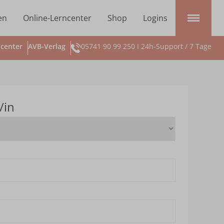
en
Online-Lerncenter
Shop
Logins
center
AVB-Verlag
05741 90 99 250 I 24h-Support / 7 Tage
/in