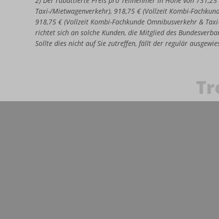
2) Der rabattierte Preis pro Teilnehmer in Höhe von 731,25
Taxi-/Mietwagenverkehr), 918,75 € (Vollzeit Kombi-Fachkun
918,75 € (Vollzeit Kombi-Fachkunde Omnibusverkehr & Taxi
richtet sich an solche Kunden, die Mitglied des Bundesverban
Sollte dies nicht auf Sie zutreffen, fällt der regulär ausgew
Tr