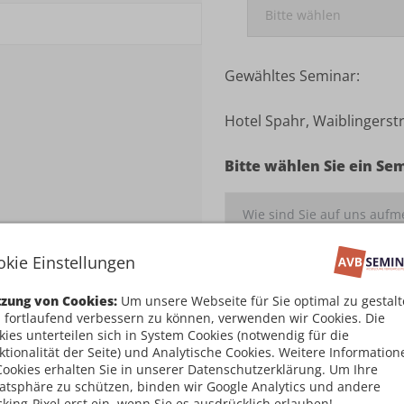
Gewähltes Seminar:
Hotel Spahr, Waiblingerstr
Bitte wählen Sie ein Se
okie Einstellungen
Ich habe die
Teilnahm
zung von Cookies:
Um unsere Webseite für Sie optimal zu gestal
damit einverstanden
 fortlaufend verbessern zu können, verwenden wir Cookies. Die
kies unterteilen sich in System Cookies (notwendig für die
Kostenpflichtig an
ktionalität der Seite) und Analytische Cookies. Weitere Information
Cookies erhalten Sie in unserer Datenschutzerklärung. Um Ihre
vatsphäre zu schützen, binden wir Google Analytics und andere
cking-Pixel erst ein, wenn Sie es ausdrücklich erlauben!