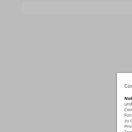
Co
Nut
und
Coo
Fun
zu 
Pri
Tra