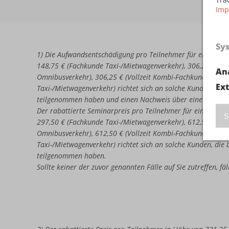
Imp
Sy
1) Die Aufwandsentschädigung pro Teilnehmer für eine erne
148,75 € (Fachkunde Taxi-/Mietwagenverkehr), 306,25 € (Vo
An
Omnibusverkehr), 306,25 € (Vollzeit Kombi-Fachkunde Omni
Ex
Taxi-/Mietwagenverkehr) richtet sich an solche Kunden, di
teilgenommen haben und einen Nachweis über eine nicht b
Der rabattierte Seminarpreis pro Teilnehmer für eine erneu
S
297,50 € (Fachkunde Taxi-/Mietwagenverkehr), 612,50 € (Vo
Omnibusverkehr), 612,50 € (Vollzeit Kombi-Fachkunde Omni
Taxi-/Mietwagenverkehr) richtet sich an solche Kunden, di
teilgenommen haben.
Sollte keiner der zuvor genannten Fälle auf Sie zutreffen, f