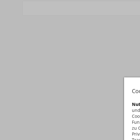
Co
Nut
und
Coo
Fun
zu 
Pri
Tra