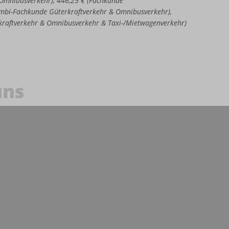
e Omnibusverkehr), 446,25 € (Fachkunde
Kombi-Fachkunde Güterkraftverkehr & Omnibusverkehr),
kraftverkehr & Omnibusverkehr & Taxi-/Mietwagenverkehr)
uns