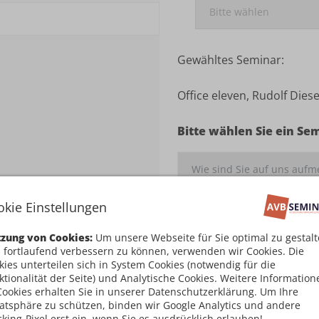
Gewähltes Seminar:
Office eleven, Rudolf Dies
Bitte wählen Sie ein Se
okie Einstellungen
Ich habe die
Teilnahm
zung von Cookies:
Um unsere Webseite für Sie optimal zu gestal
damit einverstanden
 fortlaufend verbessern zu können, verwenden wir Cookies. Die
kies unterteilen sich in System Cookies (notwendig für die
Kostenpflichtig an
ktionalität der Seite) und Analytische Cookies. Weitere Information
Cookies erhalten Sie in unserer Datenschutzerklärung. Um Ihre
vatsphäre zu schützen, binden wir Google Analytics und andere
cking-Pixel erst ein, wenn Sie es ausdrücklich erlauben!