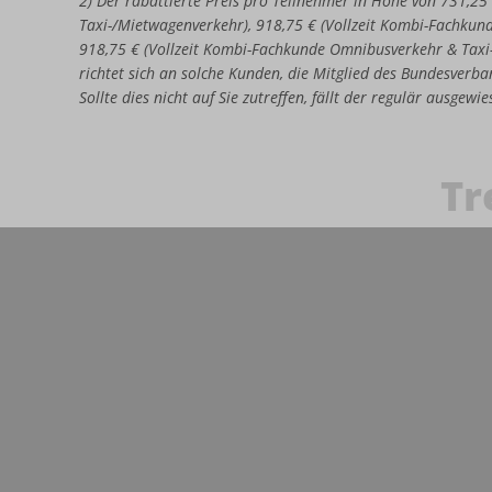
2) Der rabattierte Preis pro Teilnehmer in Höhe von 731,25
Taxi-/Mietwagenverkehr), 918,75 € (Vollzeit Kombi-Fachkun
918,75 € (Vollzeit Kombi-Fachkunde Omnibusverkehr & Taxi
richtet sich an solche Kunden, die Mitglied des Bundesverban
Sollte dies nicht auf Sie zutreffen, fällt der regulär ausgew
Tr