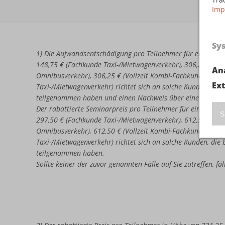
Imp
Sy
1) Die Aufwandsentschädigung pro Teilnehmer für eine erne
148,75 € (Fachkunde Taxi-/Mietwagenverkehr), 306,25 € (Vo
An
Omnibusverkehr), 306,25 € (Vollzeit Kombi-Fachkunde Omni
Ex
Taxi-/Mietwagenverkehr) richtet sich an solche Kunden, di
teilgenommen haben und einen Nachweis über eine nicht b
Der rabattierte Seminarpreis pro Teilnehmer für eine erneu
S
297,50 € (Fachkunde Taxi-/Mietwagenverkehr), 612,50 € (Vo
Omnibusverkehr), 612,50 € (Vollzeit Kombi-Fachkunde Omni
Taxi-/Mietwagenverkehr) richtet sich an solche Kunden, di
teilgenommen haben.
Sollte keiner der zuvor genannten Fälle auf Sie zutreffen, f