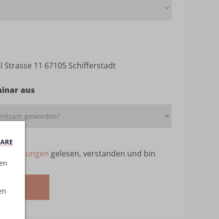
el Strasse 11 67105 Schifferstadt
minar aus
ebedingungen
gelesen, verstanden und bin
ten
melden
en