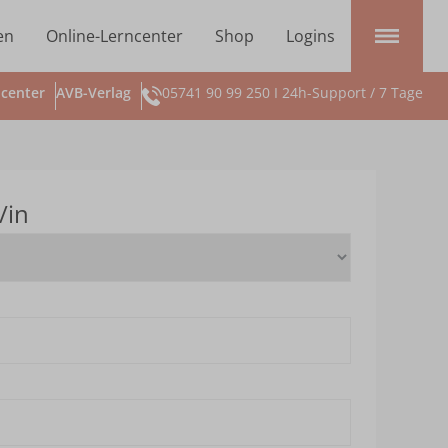
en
Online-Lerncenter
Shop
Logins
center
AVB-Verlag
05741 90 99 250 I 24h-Support / 7 Tage
/in