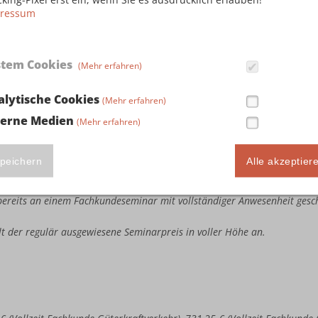
ressum
stem Cookies
(Mehr erfahren)
ute Seminarteilnahme in Höhe von 243,75 € (Vollzeit Fachkunde Güterkr
llzeit Kombi-Fachkunde Güterkraftverkehr & Taxi-/Mietwagenverkehr), 3
alytische Cookies
(Mehr erfahren)
busverkehr & Taxi-/Mietwagenverkehr) sowie 386,25 € (Vollzeit Kombi
terne Medien
(Mehr erfahren)
e bereits an einem Fachkundeseminar mit vollständiger Anwesenheit ges
estandene Fachkundeprüfung bei der IHK vorweisen.
te Seminarteilnahme in Höhe von 487,50 € (Vollzeit Fachkunde Güterkra
peichern
Alle akzeptier
llzeit Kombi-Fachkunde Güterkraftverkehr & Taxi-/Mietwagenverkehr), 7
busverkehr & Taxi-/Mietwagenverkehr) sowie 772,50 € (Vollzeit Kombi
e bereits an einem Fachkundeseminar mit vollständiger Anwesenheit ges
ällt der regulär ausgewiesene Seminarpreis in voller Höhe an.