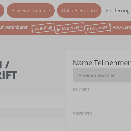
Präsenzseminare
Onlineseminare
Förderung
▶ AVB-Video
IHK-Finder
AVB-Blog
uf vereinbaren
AVB-Lern
 /
Name Teilnehmer
IFT
Vorname
Nachname