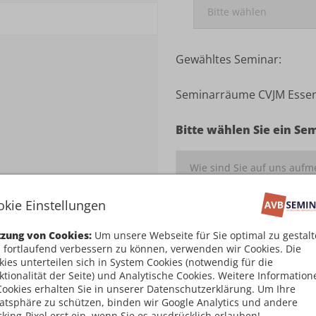
Gewähltes Seminar:
Seminarräume CVJM Essen 
Bitte wählen Sie ein Se
okie Einstellungen
Ich habe die
Teilnahm
zung von Cookies:
Um unsere Webseite für Sie optimal zu gestal
damit einverstanden
 fortlaufend verbessern zu können, verwenden wir Cookies. Die
kies unterteilen sich in System Cookies (notwendig für die
Kostenpflichtig an
ktionalität der Seite) und Analytische Cookies. Weitere Information
Cookies erhalten Sie in unserer Datenschutzerklärung. Um Ihre
vatsphäre zu schützen, binden wir Google Analytics und andere
cking-Pixel erst ein, wenn Sie es ausdrücklich erlauben!