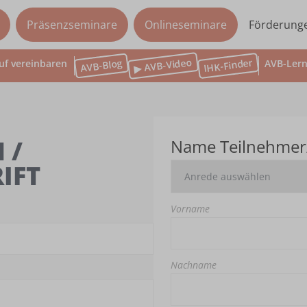
Präsenzseminare
Onlineseminare
Förderung
▶ AVB-Video
IHK-Finder
AVB-Blog
uf vereinbaren
AVB-Lern
 /
Name Teilnehmer
IFT
Vorname
Nachname