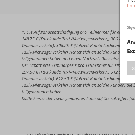
Imp
Sy
1) Die Aufwandsentschädigung pro Teilnehmer für eine erne
148,75 € (Fachkunde Taxi-/Mietwagenverkehr), 306,25 € (Vo
An
Omnibusverkehr), 306,25 € (Vollzeit Kombi-Fachkunde Omni
Ex
Taxi-/Mietwagenverkehr) richtet sich an solche Kunden, di
teilgenommen haben und einen Nachweis über eine nicht b
Der rabattierte Seminarpreis pro Teilnehmer für eine erneu
S
297,50 € (Fachkunde Taxi-/Mietwagenverkehr), 612,50 € (Vo
Omnibusverkehr), 612,50 € (Vollzeit Kombi-Fachkunde Omni
Taxi-/Mietwagenverkehr) richtet sich an solche Kunden, di
teilgenommen haben.
Sollte keiner der zuvor genannten Fälle auf Sie zutreffen, f