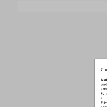
Co
Nut
und
Coo
Fun
zu 
Pri
Tra