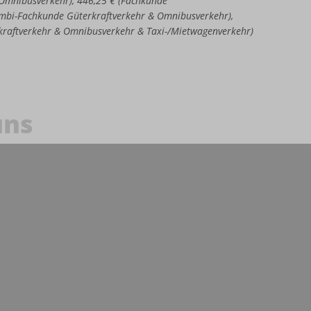
e Omnibusverkehr), 446,25 € (Fachkunde
Kombi-Fachkunde Güterkraftverkehr & Omnibusverkehr),
kraftverkehr & Omnibusverkehr & Taxi-/Mietwagenverkehr)
uns