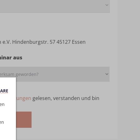
e.V. Hindenburgstr. 57 45127 Essen
minar aus
ebedingungen
gelesen, verstanden und bin
ten
melden
en