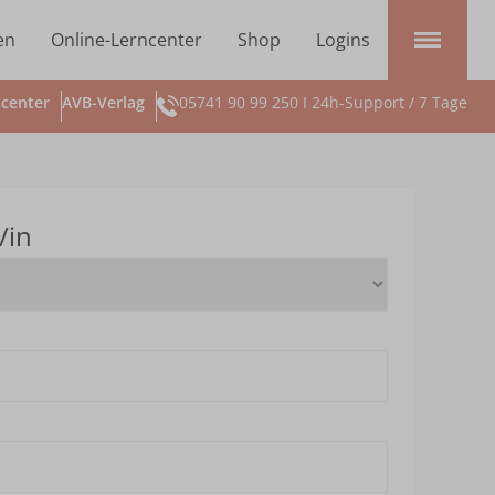
en
Online-Lerncenter
Shop
Logins
center
AVB-Verlag
05741 90 99 250 I 24h-Support / 7 Tage
/in