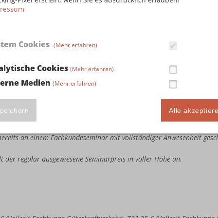
ressum
stem Cookies
(Mehr erfahren)
ute Seminarteilnahme in Höhe von 243,75 € (Vollzeit Fachkunde Güterkr
llzeit Kombi-Fachkunde Güterkraftverkehr & Taxi-/Mietwagenverkehr), 3
alytische Cookies
(Mehr erfahren)
busverkehr & Taxi-/Mietwagenverkehr) sowie 386,25 € (Vollzeit Kombi
terne Medien
(Mehr erfahren)
e bereits an einem Fachkundeseminar mit vollständiger Anwesenheit ges
estandene Fachkundeprüfung bei der IHK vorweisen.
te Seminarteilnahme in Höhe von 487,50 € (Vollzeit Fachkunde Güterkra
peichern
Alle akzeptier
llzeit Kombi-Fachkunde Güterkraftverkehr & Taxi-/Mietwagenverkehr), 7
busverkehr & Taxi-/Mietwagenverkehr) sowie 772,50 € (Vollzeit Kombi
e bereits an einem Fachkundeseminar mit vollständiger Anwesenheit ges
ällt der regulär ausgewiesene Seminarpreis in voller Höhe an.