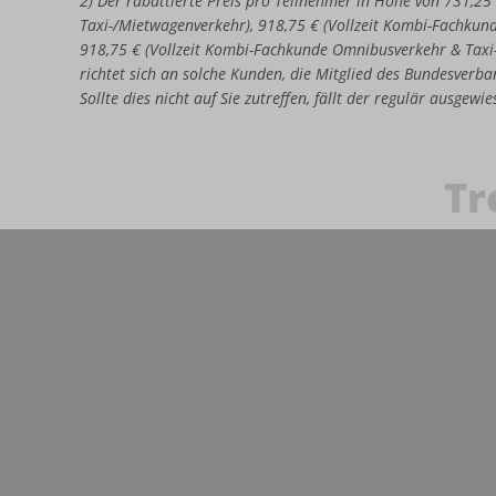
2) Der rabattierte Preis pro Teilnehmer in Höhe von 731,25
Taxi-/Mietwagenverkehr), 918,75 € (Vollzeit Kombi-Fachkun
918,75 € (Vollzeit Kombi-Fachkunde Omnibusverkehr & Taxi
richtet sich an solche Kunden, die Mitglied des Bundesverban
Sollte dies nicht auf Sie zutreffen, fällt der regulär ausgew
Tr