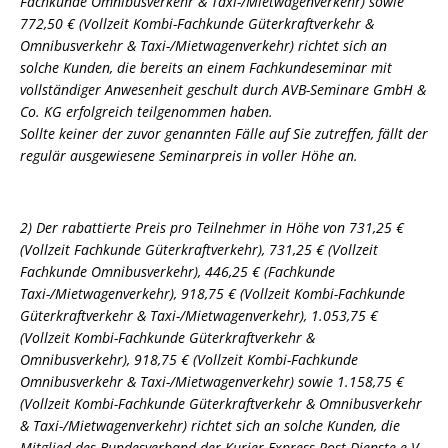
Fachkunde Omnibusverkehr & Taxi-/Mietwagenverkehr) sowie
772,50 € (Vollzeit Kombi-Fachkunde Güterkraftverkehr &
Omnibusverkehr & Taxi-/Mietwagenverkehr) richtet sich an
solche Kunden, die bereits an einem Fachkundeseminar mit
vollständiger Anwesenheit geschult durch AVB-Seminare GmbH &
Co. KG erfolgreich teilgenommen haben.
Sollte keiner der zuvor genannten Fälle auf Sie zutreffen, fällt der
regulär ausgewiesene Seminarpreis in voller Höhe an.
2) Der rabattierte Preis pro Teilnehmer in Höhe von 731,25 €
(Vollzeit Fachkunde Güterkraftverkehr), 731,25 € (Vollzeit
Fachkunde Omnibusverkehr), 446,25 € (Fachkunde
Taxi-/Mietwagenverkehr), 918,75 € (Vollzeit Kombi-Fachkunde
Güterkraftverkehr & Taxi-/Mietwagenverkehr), 1.053,75 €
(Vollzeit Kombi-Fachkunde Güterkraftverkehr &
Omnibusverkehr), 918,75 € (Vollzeit Kombi-Fachkunde
Omnibusverkehr & Taxi-/Mietwagenverkehr) sowie 1.158,75 €
(Vollzeit Kombi-Fachkunde Güterkraftverkehr & Omnibusverkehr
& Taxi-/Mietwagenverkehr) richtet sich an solche Kunden, die
Mitglied des Bundesverband der Kurier-Express-Post-Dienste e.V.