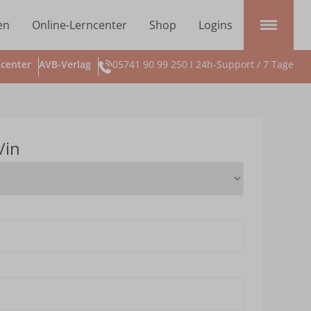
en
Online-Lerncenter
Shop
Logins
center
AVB-Verlag
05741 90 99 250 I 24h-Support / 7 Tage
/in