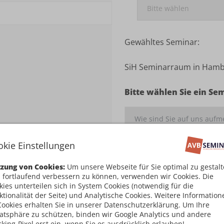
Gewähltes Seminar:
SiH Seminarraum in Hamb
Bitte wählen Sie ein Se
okie Einstellungen
Ich habe die
Teilnahm
zung von Cookies:
Um unsere Webseite für Sie optimal zu gestal
damit einverstanden
 fortlaufend verbessern zu können, verwenden wir Cookies. Die
kies unterteilen sich in System Cookies (notwendig für die
Kostenpflichtig an
ktionalität der Seite) und Analytische Cookies. Weitere Information
Cookies erhalten Sie in unserer Datenschutzerklärung. Um Ihre
vatsphäre zu schützen, binden wir Google Analytics und andere
cking-Pixel erst ein, wenn Sie es ausdrücklich erlauben!