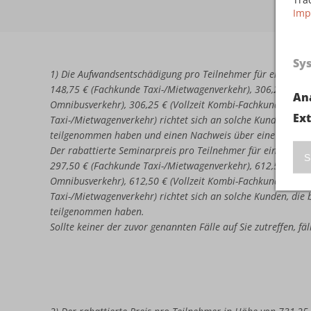
Imp
Sy
1) Die Aufwandsentschädigung pro Teilnehmer für eine erne
148,75 € (Fachkunde Taxi-/Mietwagenverkehr), 306,25 € (Vo
An
Omnibusverkehr), 306,25 € (Vollzeit Kombi-Fachkunde Omni
Ex
Taxi-/Mietwagenverkehr) richtet sich an solche Kunden, di
teilgenommen haben und einen Nachweis über eine nicht b
Der rabattierte Seminarpreis pro Teilnehmer für eine erneu
S
297,50 € (Fachkunde Taxi-/Mietwagenverkehr), 612,50 € (Vo
Omnibusverkehr), 612,50 € (Vollzeit Kombi-Fachkunde Omni
Taxi-/Mietwagenverkehr) richtet sich an solche Kunden, di
teilgenommen haben.
Sollte keiner der zuvor genannten Fälle auf Sie zutreffen, f