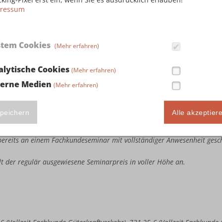
ressum
stem Cookies
(Mehr erfahren)
ute Seminarteilnahme in Höhe von 243,75 € (Vollzeit Fachkunde Güterkr
llzeit Kombi-Fachkunde Güterkraftverkehr & Taxi-/Mietwagenverkehr), 3
alytische Cookies
(Mehr erfahren)
busverkehr & Taxi-/Mietwagenverkehr) sowie 386,25 € (Vollzeit Kombi
terne Medien
(Mehr erfahren)
e bereits an einem Fachkundeseminar mit vollständiger Anwesenheit ges
estandene Fachkundeprüfung bei der IHK vorweisen.
te Seminarteilnahme in Höhe von 487,50 € (Vollzeit Fachkunde Güterkra
peichern
Alle akzeptier
llzeit Kombi-Fachkunde Güterkraftverkehr & Taxi-/Mietwagenverkehr), 7
busverkehr & Taxi-/Mietwagenverkehr) sowie 772,50 € (Vollzeit Kombi
e bereits an einem Fachkundeseminar mit vollständiger Anwesenheit ges
ällt der regulär ausgewiesene Seminarpreis in voller Höhe an.