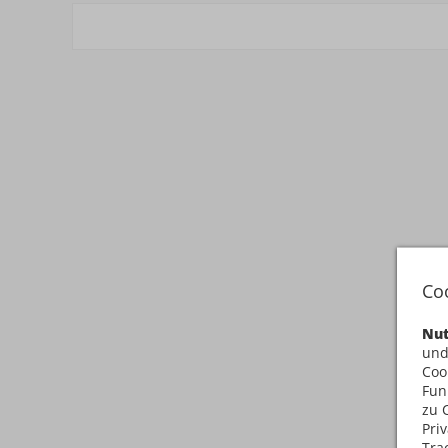
Co
Nut
und
Coo
Fun
zu 
Pri
Tra