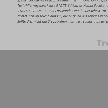
2) Der rabattierte Preis pro Teilnehmer in Höhe von 731,25
Taxi-/Mietwagenverkehr), 918,75 € (Vollzeit Kombi-Fachkun
918,75 € (Vollzeit Kombi-Fachkunde Omnibusverkehr & Taxi
richtet sich an solche Kunden, die Mitglied des Bundesverban
Sollte dies nicht auf Sie zutreffen, fällt der regulär ausgew
Tr