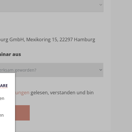
urg GmbH, Mexikoring 15, 22297 Hamburg
minar aus
ebedingungen
gelesen, verstanden und bin
ten
melden
en