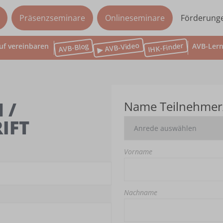
Präsenzseminare
Onlineseminare
Förderung
▶ AVB-Video
IHK-Finder
AVB-Blog
uf vereinbaren
AVB-Lern
 /
Name Teilnehmer
IFT
Vorname
Nachname