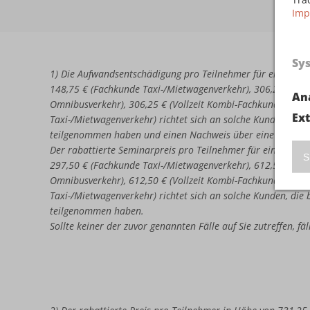
Imp
Sy
1) Die Aufwandsentschädigung pro Teilnehmer für eine erne
148,75 € (Fachkunde Taxi-/Mietwagenverkehr), 306,25 € (Vo
An
Omnibusverkehr), 306,25 € (Vollzeit Kombi-Fachkunde Omni
Ex
Taxi-/Mietwagenverkehr) richtet sich an solche Kunden, di
teilgenommen haben und einen Nachweis über eine nicht b
Der rabattierte Seminarpreis pro Teilnehmer für eine erneu
S
297,50 € (Fachkunde Taxi-/Mietwagenverkehr), 612,50 € (Vo
Omnibusverkehr), 612,50 € (Vollzeit Kombi-Fachkunde Omni
Taxi-/Mietwagenverkehr) richtet sich an solche Kunden, di
teilgenommen haben.
Sollte keiner der zuvor genannten Fälle auf Sie zutreffen, f