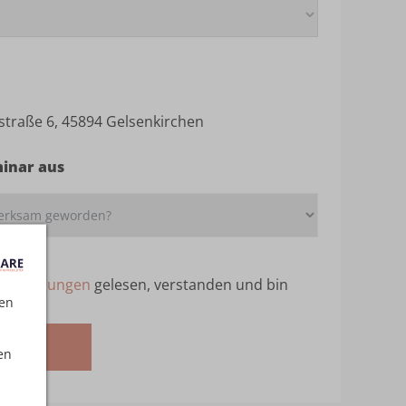
straße 6, 45894 Gelsenkirchen
minar aus
ebedingungen
gelesen, verstanden und bin
ten
melden
en