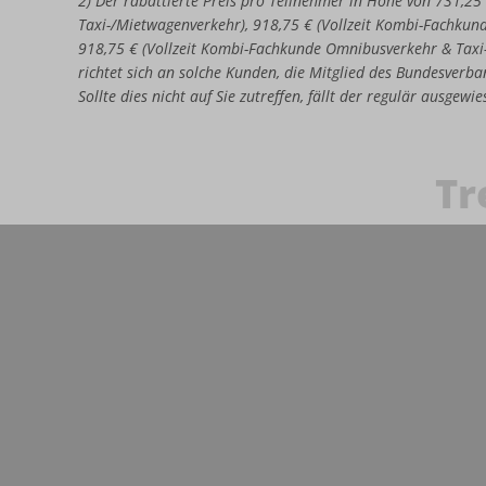
2) Der rabattierte Preis pro Teilnehmer in Höhe von 731,25
Taxi-/Mietwagenverkehr), 918,75 € (Vollzeit Kombi-Fachkun
918,75 € (Vollzeit Kombi-Fachkunde Omnibusverkehr & Taxi
richtet sich an solche Kunden, die Mitglied des Bundesverban
Sollte dies nicht auf Sie zutreffen, fällt der regulär ausgew
Tr