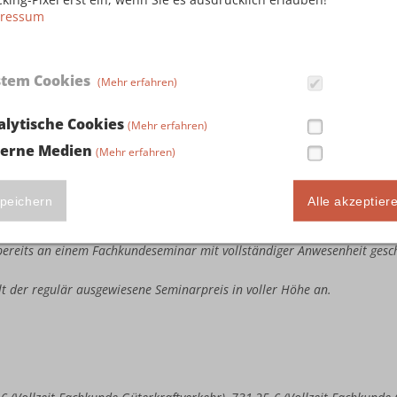
ressum
stem Cookies
(Mehr erfahren)
ute Seminarteilnahme in Höhe von 243,75 € (Vollzeit Fachkunde Güterkr
llzeit Kombi-Fachkunde Güterkraftverkehr & Taxi-/Mietwagenverkehr), 3
alytische Cookies
(Mehr erfahren)
busverkehr & Taxi-/Mietwagenverkehr) sowie 386,25 € (Vollzeit Kombi
terne Medien
(Mehr erfahren)
e bereits an einem Fachkundeseminar mit vollständiger Anwesenheit ges
estandene Fachkundeprüfung bei der IHK vorweisen.
te Seminarteilnahme in Höhe von 487,50 € (Vollzeit Fachkunde Güterkra
peichern
Alle akzeptier
llzeit Kombi-Fachkunde Güterkraftverkehr & Taxi-/Mietwagenverkehr), 7
busverkehr & Taxi-/Mietwagenverkehr) sowie 772,50 € (Vollzeit Kombi
e bereits an einem Fachkundeseminar mit vollständiger Anwesenheit ges
ällt der regulär ausgewiesene Seminarpreis in voller Höhe an.