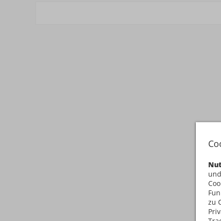
Co
Nut
und
Coo
Fun
zu 
Pri
Tra