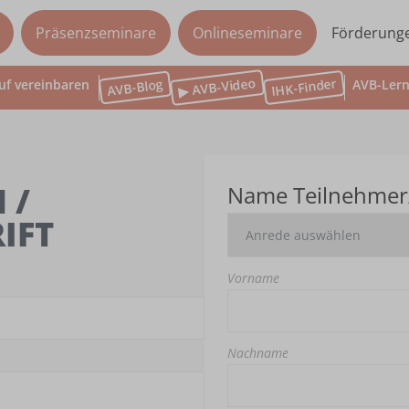
Präsenzseminare
Onlineseminare
Förderung
▶ AVB-Video
IHK-Finder
AVB-Blog
uf vereinbaren
AVB-Lern
 /
Name Teilnehmer
IFT
Vorname
Nachname