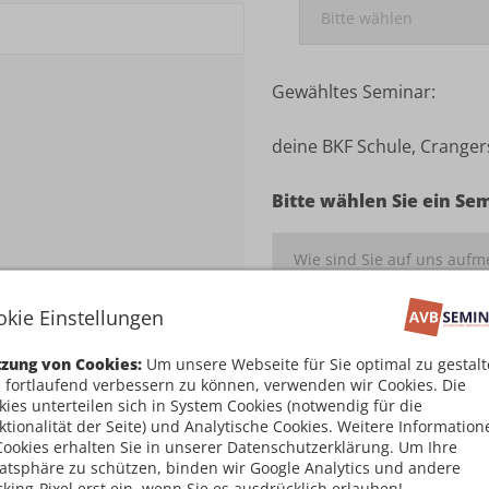
Gewähltes Seminar:
deine BKF Schule, Cranger
Bitte wählen Sie ein Se
okie Einstellungen
Ich habe die
Teilnahm
zung von Cookies:
Um unsere Webseite für Sie optimal zu gestal
damit einverstanden
 fortlaufend verbessern zu können, verwenden wir Cookies. Die
kies unterteilen sich in System Cookies (notwendig für die
Kostenpflichtig an
ktionalität der Seite) und Analytische Cookies. Weitere Information
Cookies erhalten Sie in unserer Datenschutzerklärung. Um Ihre
vatsphäre zu schützen, binden wir Google Analytics und andere
cking-Pixel erst ein, wenn Sie es ausdrücklich erlauben!