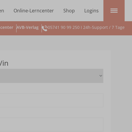
en
Online-Lerncenter
Shop
Logins
center
AVB-Verlag
05741 90 99 250 I 24h-Support / 7 Tage
/in