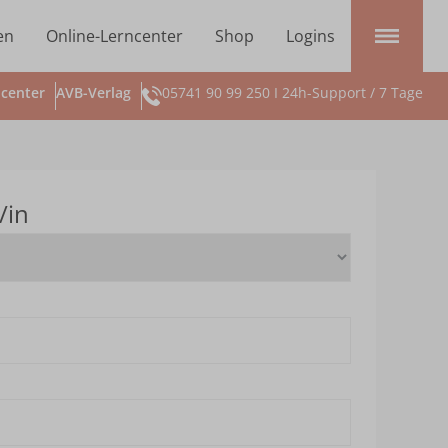
en
Online-Lerncenter
Shop
Logins
center
AVB-Verlag
05741 90 99 250 I 24h-Support / 7 Tage
/in