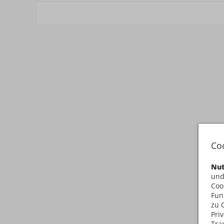
Co
Nut
und
Coo
Fun
zu 
Pri
Tra