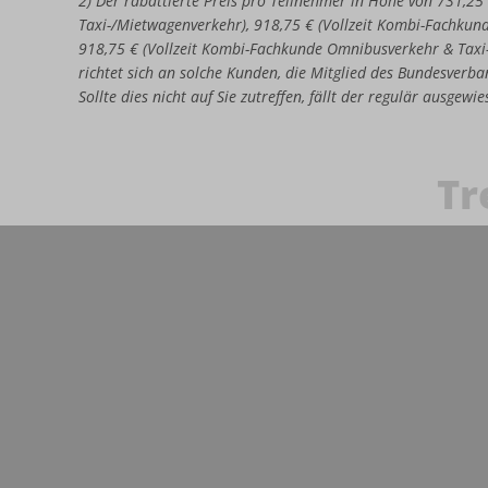
2) Der rabattierte Preis pro Teilnehmer in Höhe von 731,25
Taxi-/Mietwagenverkehr), 918,75 € (Vollzeit Kombi-Fachkun
918,75 € (Vollzeit Kombi-Fachkunde Omnibusverkehr & Taxi
richtet sich an solche Kunden, die Mitglied des Bundesverban
Sollte dies nicht auf Sie zutreffen, fällt der regulär ausgew
Tr