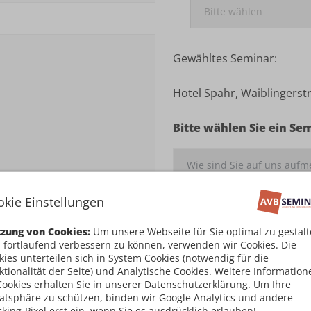
Gewähltes Seminar:
Hotel Spahr, Waiblingerstr
Bitte wählen Sie ein Se
okie Einstellungen
Ich habe die
Teilnahm
zung von Cookies:
Um unsere Webseite für Sie optimal zu gestal
damit einverstanden
 fortlaufend verbessern zu können, verwenden wir Cookies. Die
kies unterteilen sich in System Cookies (notwendig für die
Kostenpflichtig an
ktionalität der Seite) und Analytische Cookies. Weitere Information
Cookies erhalten Sie in unserer Datenschutzerklärung. Um Ihre
vatsphäre zu schützen, binden wir Google Analytics und andere
cking-Pixel erst ein, wenn Sie es ausdrücklich erlauben!