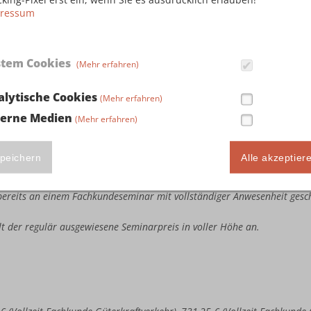
ressum
stem Cookies
(Mehr erfahren)
ute Seminarteilnahme in Höhe von 243,75 € (Vollzeit Fachkunde Güterkr
llzeit Kombi-Fachkunde Güterkraftverkehr & Taxi-/Mietwagenverkehr), 3
alytische Cookies
(Mehr erfahren)
busverkehr & Taxi-/Mietwagenverkehr) sowie 386,25 € (Vollzeit Kombi
terne Medien
(Mehr erfahren)
e bereits an einem Fachkundeseminar mit vollständiger Anwesenheit ges
estandene Fachkundeprüfung bei der IHK vorweisen.
te Seminarteilnahme in Höhe von 487,50 € (Vollzeit Fachkunde Güterkra
peichern
Alle akzeptier
llzeit Kombi-Fachkunde Güterkraftverkehr & Taxi-/Mietwagenverkehr), 7
busverkehr & Taxi-/Mietwagenverkehr) sowie 772,50 € (Vollzeit Kombi
e bereits an einem Fachkundeseminar mit vollständiger Anwesenheit ges
ällt der regulär ausgewiesene Seminarpreis in voller Höhe an.