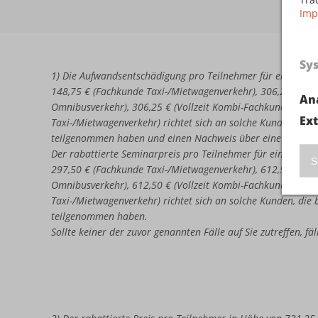
Imp
Sy
1) Die Aufwandsentschädigung pro Teilnehmer für eine erne
148,75 € (Fachkunde Taxi-/Mietwagenverkehr), 306,25 € (Vo
An
Omnibusverkehr), 306,25 € (Vollzeit Kombi-Fachkunde Omni
Ex
Taxi-/Mietwagenverkehr) richtet sich an solche Kunden, di
teilgenommen haben und einen Nachweis über eine nicht b
Der rabattierte Seminarpreis pro Teilnehmer für eine erneu
S
297,50 € (Fachkunde Taxi-/Mietwagenverkehr), 612,50 € (Vo
Omnibusverkehr), 612,50 € (Vollzeit Kombi-Fachkunde Omni
Taxi-/Mietwagenverkehr) richtet sich an solche Kunden, di
teilgenommen haben.
Sollte keiner der zuvor genannten Fälle auf Sie zutreffen, f