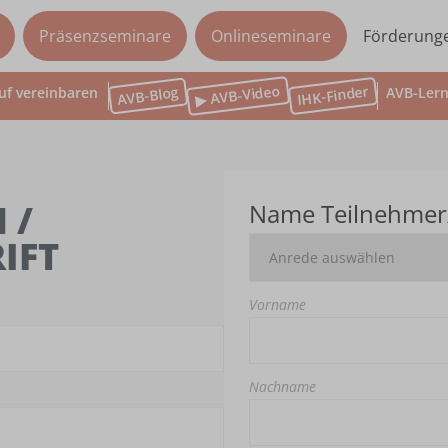
Präsenzseminare
Onlineseminare
Förderung
▶ AVB-Video
IHK-Finder
AVB-Blog
uf vereinbaren
AVB-Lern
 /
Name Teilnehmer
IFT
Vorname
Nachname