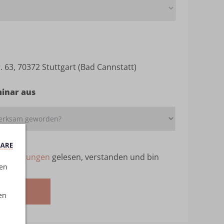
. 63, 70372 Stuttgart (Bad Cannstatt)
minar aus
ebedingungen
gelesen, verstanden und bin
ten
melden
en