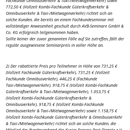
Fachkunde Omnibusverkehr & Taxi-/Mietwagenverkehr) sowie
772,50 € (Vollzeit Kombi-Fachkunde Güterkraftverkehr &
Omnibusverkehr & Taxi-/Mietwagenverkehr) richtet sich an
solche Kunden, die bereits an einem Fachkundeseminar mit
vollständiger Anwesenheit geschult durch AVB-Seminare GmbH &
Co. KG erfolgreich teilgenommen haben.
Sollte keiner der zuvor genannten Fälle auf Sie zutreffen, fällt der
regulär ausgewiesene Seminarpreis in voller Höhe an.
2) Der rabattierte Preis pro Teilnehmer in Höhe von 731,25 €
(Vollzeit Fachkunde Güterkraftverkehr), 731,25 € (Vollzeit
Fachkunde Omnibusverkehr), 446,25 € (Fachkunde
Taxi-/Mietwagenverkehr), 918,75 € (Vollzeit Kombi-Fachkunde
Güterkraftverkehr & Taxi-/Mietwagenverkehr), 1.053,75 €
(Vollzeit Kombi-Fachkunde Güterkraftverkehr &
Omnibusverkehr), 918,75 € (Vollzeit Kombi-Fachkunde
Omnibusverkehr & Taxi-/Mietwagenverkehr) sowie 1.158,75 €
(Vollzeit Kombi-Fachkunde Güterkraftverkehr & Omnibusverkehr
& Taxi-/Mietwagenverkehr) richtet sich an solche Kunden, die
Mitglied des Bundesverband der Kurier-Express-Post-Dienste e.V.