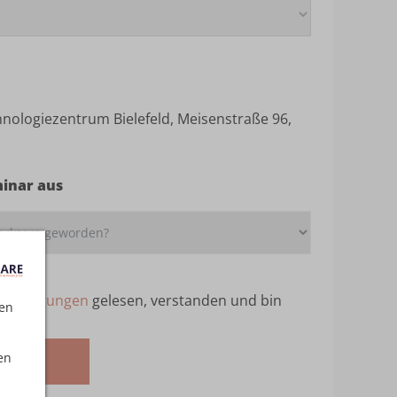
ologiezentrum Bielefeld, Meisenstraße 96,
minar aus
ebedingungen
gelesen, verstanden und bin
ten
en
melden