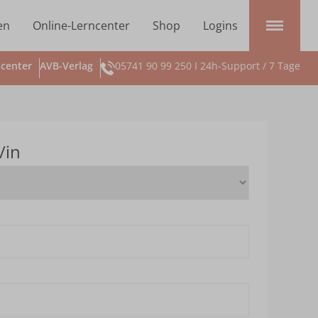
en
Online-Lerncenter
Shop
Logins
center
AVB-Verlag
05741 90 99 250 I 24h-Support / 7 Tage
/in