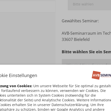
Gewähltes Seminar:
AVB-Seminarraum im Techn
33607 Bielefeld
Bitte wählen Sie ein Se
okie Einstellungen
Ich habe die
Teilnahm
zung von Cookies:
Um unsere Webseite für Sie optimal zu gestal
damit einverstanden
 fortlaufend verbessern zu können, verwenden wir Cookies. Die
kies unterteilen sich in System Cookies (notwendig für die
ktionalität der Seite) und Analytische Cookies. Weitere Information
Kostenpflichtig an
Cookies erhalten Sie in unserer Datenschutzerklärung. Um Ihre
vatsphäre zu schützen, binden wir Google Analytics und andere