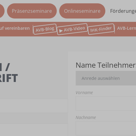
Präsenzseminare
Onlineseminare
Förderung
▶ AVB-Video
IHK-Finder
AVB-Blog
uf vereinbaren
AVB-Lern
 /
Name Teilnehmer
IFT
Vorname
Nachname