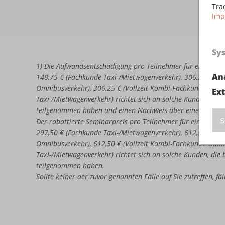
Tra
Imp
Sy
1) Die Aufwandsentschädigung pro Teilnehmer für eine erne
An
148,75 € (Fachkunde Taxi-/Mietwagenverkehr), 306,25 € (Vo
Omnibusverkehr), 306,25 € (Vollzeit Kombi-Fachkunde Omni
Ex
Taxi-/Mietwagenverkehr) richtet sich an solche Kunden, di
teilgenommen haben und einen Nachweis über eine nicht b
S
Der rabattierte Seminarpreis pro Teilnehmer für eine erneu
297,50 € (Fachkunde Taxi-/Mietwagenverkehr), 612,50 € (Vo
Omnibusverkehr), 612,50 € (Vollzeit Kombi-Fachkunde Omni
Taxi-/Mietwagenverkehr) richtet sich an solche Kunden, di
teilgenommen haben.
Sollte keiner der zuvor genannten Fälle auf Sie zutreffen, f