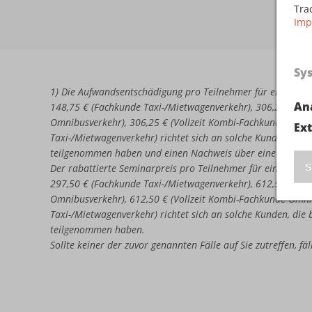
Tra
Imp
Sy
1) Die Aufwandsentschädigung pro Teilnehmer für eine erne
An
148,75 € (Fachkunde Taxi-/Mietwagenverkehr), 306,25 € (Vo
Omnibusverkehr), 306,25 € (Vollzeit Kombi-Fachkunde Omni
Ex
Taxi-/Mietwagenverkehr) richtet sich an solche Kunden, di
teilgenommen haben und einen Nachweis über eine nicht b
S
Der rabattierte Seminarpreis pro Teilnehmer für eine erneu
297,50 € (Fachkunde Taxi-/Mietwagenverkehr), 612,50 € (Vo
Omnibusverkehr), 612,50 € (Vollzeit Kombi-Fachkunde Omni
Taxi-/Mietwagenverkehr) richtet sich an solche Kunden, di
teilgenommen haben.
Sollte keiner der zuvor genannten Fälle auf Sie zutreffen, f