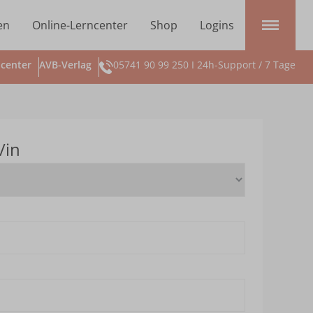
en
Online-Lerncenter
Shop
Logins
center
AVB-Verlag
05741 90 99 250 I 24h-Support / 7 Tage
/in