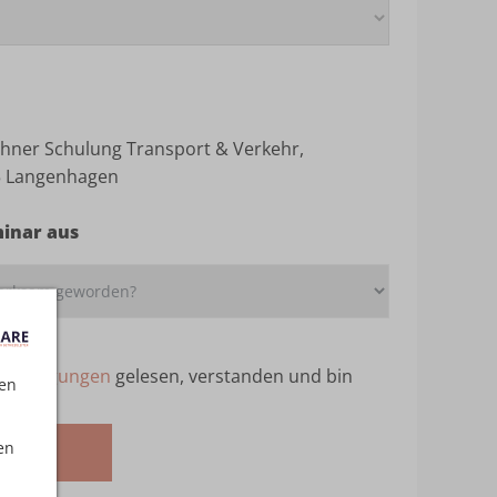
hner Schulung Transport & Verkehr,
5 Langenhagen
minar aus
ebedingungen
gelesen, verstanden und bin
ten
en
melden