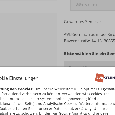
Gewähltes Seminar:
AVB-Seminarraum bei Kirc
Bayernstraße 14-16, 3085
Bitte wählen Sie ein Se
okie Einstellungen
Ich habe die
Teilnahm
zung von Cookies:
Um unsere Webseite für Sie optimal zu gestal
damit einverstanden
 fortlaufend verbessern zu können, verwenden wir Cookies. Die
kies unterteilen sich in System Cookies (notwendig für die
ktionalität der Seite) und Analytische Cookies. Weitere Information
Kostenpflichtig an
Cookies erhalten Sie in unserer Datenschutzerklärung. Um Ihre
vatsphäre zu schützen, binden wir Google Analytics und andere