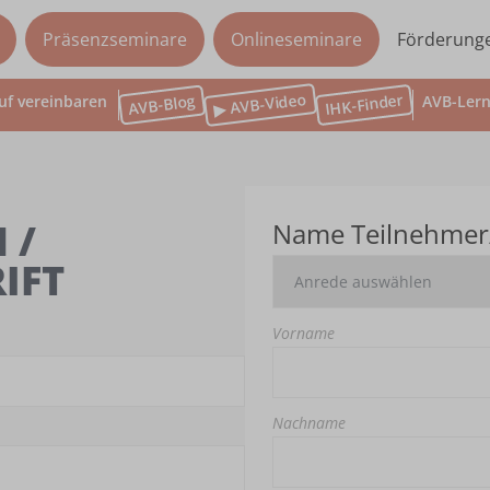
Präsenzseminare
Onlineseminare
Förderung
▶ AVB-Video
IHK-Finder
AVB-Blog
uf vereinbaren
AVB-Lern
 /
Name Teilnehmer
IFT
Vorname
Nachname