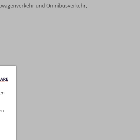
ietwagenverkehr und Omnibusverkehr;
ten
en