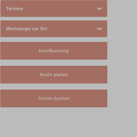
Termine
Workshops vor Ort
17.08.2026 - 21.08.2026
Bisher keine Termine verfügbar.
Hotelbuchung
16.11.2026 - 20.11.2026
Route planen
Termin buchen