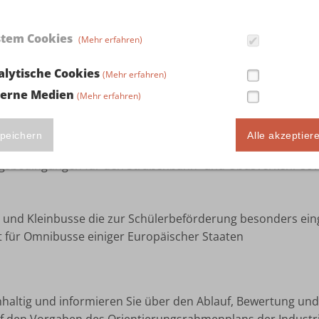
stem Cookies
(Mehr erfahren)
alytische Cookies
(Mehr erfahren)
für den Bereich Omnibusverkehr
terne Medien
(Mehr erfahren)
peichern
Alle akzeptier
sbedingungen für den Straßenbahn- und Obusverkehr sowi
 und Kleinbusse die zur Schülerbeförderung besonders ein
 für Omnibusse einiger Europäischer Staaten
chhaltig und informieren Sie über den Ablauf, Bewertung und