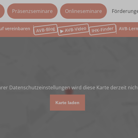
Präsenzseminare
Onlineseminare
Förderung
▶ AVB-Video
IHK-Finder
AVB-Blog
uf vereinbaren
AVB-Lern
rer Datenschutzeinstellungen wird diese Karte derzeit nich
Karte laden