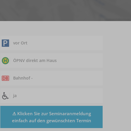
vor Ort
ÖPNV direkt am Haus
Bahnhof -
ja
⚠ Klicken Sie zur Seminaranmeldung
einfach auf den gewünschten Termin