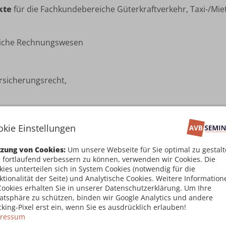
kte
für die Fachkundebereiche Güterkraftverkehr, Taxi-/M
liche Rechnungswesen
rsicherungsrecht,
für den Bereich Güterkraftverkehr
okie Einstellungen
zung von Cookies:
Um unsere Webseite für Sie optimal zu gestal
kraftverkehr, Berufszugangsvoraussetzungen
 fortlaufend verbessern zu können, verwenden wir Cookies. Die
kies unterteilen sich in System Cookies (notwendig für die
ktionalität der Seite) und Analytische Cookies. Weitere Information
Cookies erhalten Sie in unserer Datenschutzerklärung. Um Ihre
vatsphäre zu schützen, binden wir Google Analytics und andere
für den Bereich Taxi-/Mietwagenverkehr
cking-Pixel erst ein, wenn Sie es ausdrücklich erlauben!
ressum