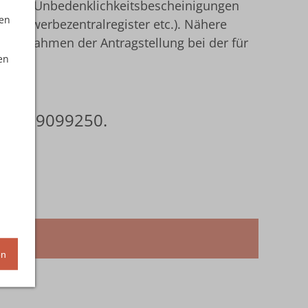
ugnis, Unbedenklichkeitsbescheinigungen
ten
 Gewerbezentralregister etc.). Nähere
ie im Rahmen der Antragstellung bei der für
en
05741 9099250.
en