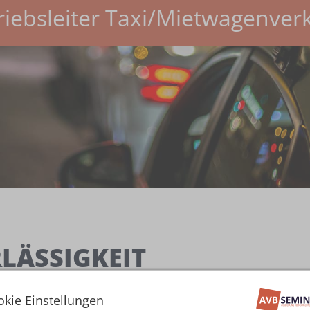
riebsleiter Taxi/Mietwagenver
LÄSSIGKEIT
nehmers und der ggf. zur Führung der Geschäfte bes
okie Einstellungen