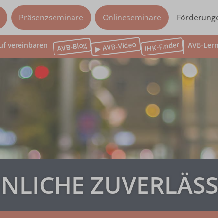
Präsenzseminare
Onlineseminare
Förderung
▶ AVB-Video
IHK-Finder
AVB-Blog
uf vereinbaren
AVB-Lern
NLICHE ZUVERLÄSS