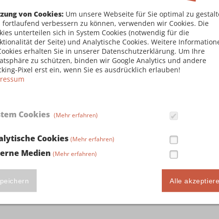
e vorlegen werden (u.a. polizeiliches Führungsze
zung von Cookies:
Um unsere Webseite für Sie optimal zu gestal
enossenschaft und der Krankenkasse, Auszug aus dem
 fortlaufend verbessern zu können, verwenden wir Cookies. Die
eistungsfähigkeit und der Zuverlässigkeit erfahren S
kies unterteilen sich in System Cookies (notwendig für die
ktionalität der Seite) und Analytische Cookies. Weitere Information
Cookies erhalten Sie in unserer Datenschutzerklärung. Um Ihre
vatsphäre zu schützen, binden wir Google Analytics und andere
cking-Pixel erst ein, wenn Sie es ausdrücklich erlauben!
ressum
e Informationen? Rufen Sie uns an unter 
stem Cookies
(Mehr erfahren)
alytische Cookies
(Mehr erfahren)
terne Medien
(Mehr erfahren)
zurück zur Informationsseite
peichern
Alle akzeptier