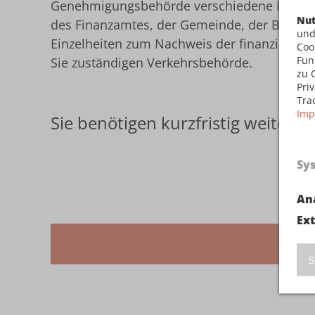
Genehmigungsbehörde verschiedene Dokument
Nut
des Finanzamtes, der Gemeinde, der Berufsg
und
Einzelheiten zum Nachweis der finanziellen L
Coo
Fun
Sie zuständigen Verkehrsbehörde.
zu 
Pri
Tra
Imp
Sie benötigen kurzfristig weiter
Sy
An
Ex
S