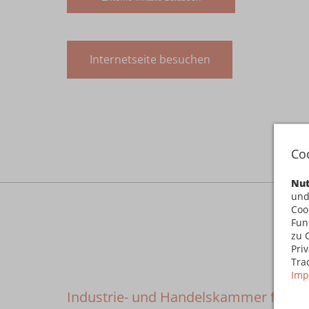
Internetseite besuchen
Co
Nut
und
Coo
Fun
zu 
Pri
Tra
Imp
Industrie- und Handelskammer für