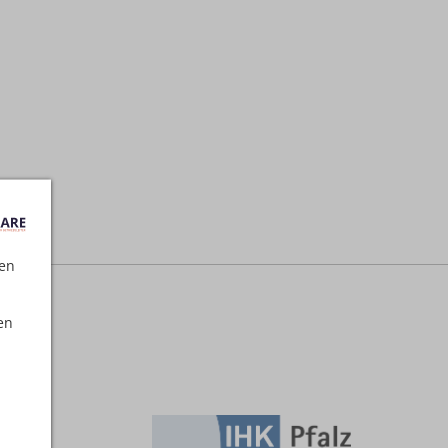
ten
en