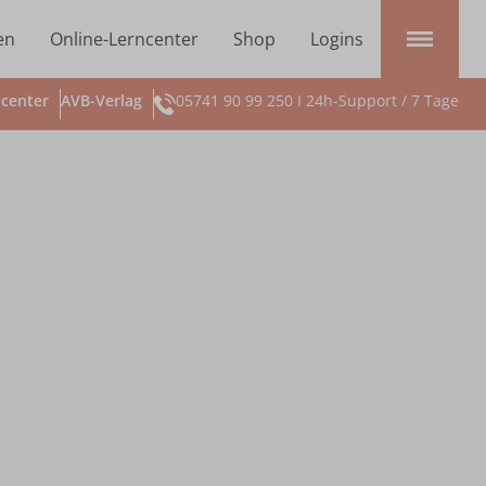
en
Online-Lerncenter
Shop
Logins
center
AVB-Verlag
05741 90 99 250 I 24h-Support / 7 Tage