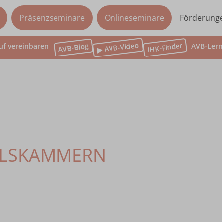
Präsenzseminare
Onlineseminare
Förderung
▶ AVB-Video
IHK-Finder
AVB-Blog
uf vereinbaren
AVB-Lern
ELSKAMMERN