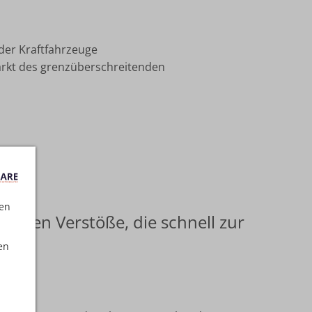
der Kraftfahrzeuge
rkt des grenzüberschreitenden
ten
rsten Verstöße, die schnell zur
en