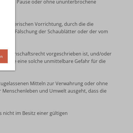
mehr ohne Pause oder ohne ununterbrochene
etrügerischen Vorrichtung, durch die die
, oder Fälschung der Schaublätter oder der vom
Gemeinschaftsrecht vorgeschrieben ist, und/oder
en
l, die eine solche unmittelbare Gefahr für die
t zugelassenen Mitteln zur Verwahrung oder ohne
r Menschenleben und Umwelt ausgeht, dass die
icht im Besitz einer gültigen