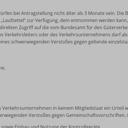
fen bei Antragstellung nicht älter als 3 Monate sein. Die Be
en „Laufzettel“ zur Verfügung, dem entnommen werden kann,
kten Zugriff auf die vom Bundesamt für den Güterverkehr
s Verkehrsleiters oder des Verkehrsunternehmens darf also 
ines schwerwiegenden Verstoßes gegen geltende einzelstaat
he,
 Verkehrsunternehmen in keinem Mitgliedstaat ein Urteil 
erwiegenden Verstoßes gegen Gemeinschaftsvorschriften, i
t sowie Einbau und Nutzung der Kontrollgeräte,