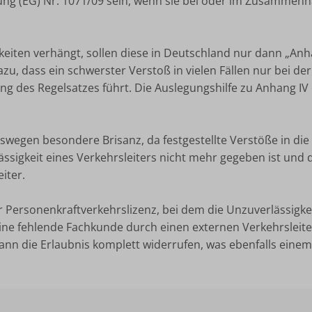
ng (EG) Nr. 1071/09 sein, wenn sie bei oder im Zusammenh
ten verhängt, sollen diese in Deutschland nur dann „Anha
zu, dass ein schwerster Verstoß in vielen Fällen nur bei d
ung des Regelsatzes führt. Die Auslegungshilfe zu Anhang IV
wegen besondere Brisanz, da festgestellte Verstöße in d
ssigkeit eines Verkehrsleiters nicht mehr gegeben ist und d
iter.
 Personenkraftverkehrslizenz, bei dem die Unzuverlässigkeit
ne fehlende Fachkunde durch einen externen Verkehrsleiter
 kann die Erlaubnis komplett widerrufen, was ebenfalls eine