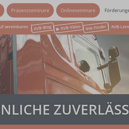
Präsenzseminare
Onlineseminare
Förderung
▶ AVB-Video
IHK-Finder
AVB-Blog
uf vereinbaren
AVB-Lern
NLICHE ZUVERLÄSS