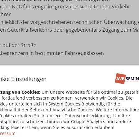
 der Nutzfahrzeuge im grenzüberschreitenden Verkehr
ahrer
chließlich der vorgeschriebenen technischen Überwachung 
en Güterkraftverkehrs oder gegebenenfalls Zugang zum Ma
r auf der Straße
sbegrenzern in bestimmten Fahrzeugklassen
okie Einstellungen
zung von Cookies:
Um unsere Webseite für Sie optimal zu gestal
nthält in Anhang IV eine Liste der schwe
 fortlaufend verbessern zu können, verwenden wir Cookies. Die
kies unterteilen sich in System Cookies (notwendig für die
t führen können:
ktionalität der Seite) und Analytische Cookies. Weitere Information
Cookies erhalten Sie in unserer Datenschutzerklärung. Um Ihre
vatsphäre zu schützen, binden wir Google Analytics und andere
-tägigen Höchstlenkzeiten um 25 % oder mehr
cking-Pixel erst ein, wenn Sie es ausdrücklich erlauben!
ressum