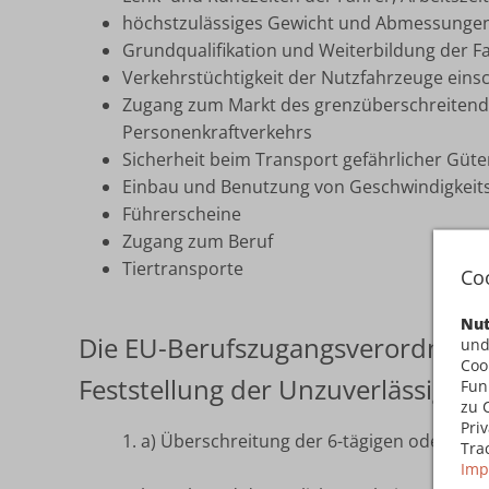
höchstzulässiges Gewicht und Abmessungen
Grundqualifikation und Weiterbildung der F
Verkehrstüchtigkeit der Nutzfahrzeuge eins
Zugang zum Markt des grenzüberschreitend
Personenkraftverkehrs
Sicherheit beim Transport gefährlicher Güte
Einbau und Benutzung von Geschwindigkeit
Führerscheine
Zugang zum Beruf
Tiertransporte
Co
Nut
Die EU-Berufszugangsverordnung e
und
Coo
Feststellung der Unzuverlässigkei
Fun
zu 
Pri
1. a) Überschreitung der 6-tägigen oder 14
Tra
Imp