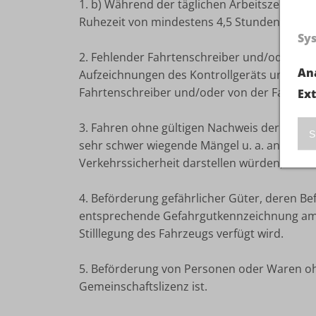
1. b) Während der täglichen Arbeitszeit Ü
Ruhezeit von mindestens 4,5 Stunden.
Sy
2. Fehlender Fahrtenschreiber und/oder feh
An
Aufzeichnungen des Kontrollgeräts und/ode
Fahrtenschreiber und/oder von der Fahrerk
Ex
3. Fahren ohne gültigen Nachweis der techn
S
sehr schwer wiegende Mängel u. a. an Bremss
Verkehrssicherheit darstellen würden, dass d
4. Beförderung gefährlicher Güter, deren B
entsprechende Gefahrgutkennzeichnung am F
Stilllegung des Fahrzeugs verfügt wird.
5. Beförderung von Personen oder Waren ohn
Gemeinschaftslizenz ist.