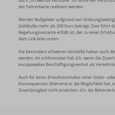
auch „schwerste Verstöße“ im Sinne der Verordnu
der Fahrerkarte realisiert werden.
Werden Bußgelder aufgrund von Ordnungswidrigkei
Geldbuße mehr als 200 Euro beträgt. Dies führt da
Begehungsvariante erfüllt ist, der zu einer Erhöh
dem Link links unten.
Die besonders schweren Verstöße haben auch des
werden. Im schlimmsten Fall, d.h. wenn die Zuverlä
europaweites Beschäftigungsverbot als Verkehrsle
Auch für einen Erlaubnisinhaber einer Güter- oder
Konsequenzen: Während er die Möglichkeit hat, ei
Zuverlässigkeit nicht ersetzten, d.h. die Behörde