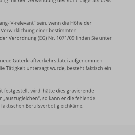
ang mit der Verwendung des Kontrollgeräts bzw.
ng-IV-relevant“ sein, wenn die Höhe der
er Verwirklichung einer bestimmten
 der Verordnung (EG) Nr. 1071/09 finden Sie unter
ie neue Güterkraftverkehrsdatei aufgenommen
ie Tätigkeit untersagt wurde, besteht faktisch ein
 festgestellt wird, hätte dies gravierende
 „auszugleichen“, so kann er die fehlende
m faktischen Berufsverbot gleichkäme.