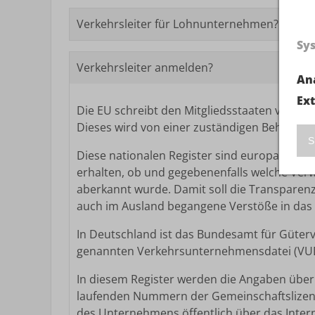
Verkehrsleiter für Lohnunternehmen?
Sy
Verkehrsleiter anmelden?
An
Ex
Die EU schreibt den Mitgliedsstaaten vor, ei
Dieses wird von einer zuständigen Behörde im
S
Diese nationalen Register sind europaweit v
erhalten, ob und gegebenenfalls welche Verw
aberkannt wurde. Damit soll die Transparenz
auch im Ausland begangene Verstöße in das
In Deutschland ist das Bundesamt für Güterve
genannten Verkehrsunternehmensdatei (VUD
In diesem Register werden die Angaben über 
laufenden Nummern der Gemeinschaftslizenz
des Unternehmens öffentlich über das Inter