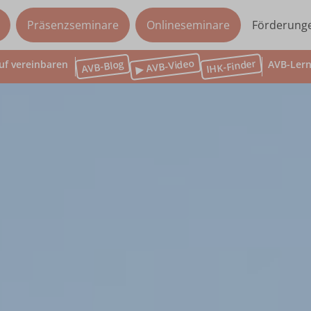
Präsenzseminare
Onlineseminare
Förderung
▶ AVB-Video
IHK-Finder
AVB-Blog
uf vereinbaren
AVB-Lern